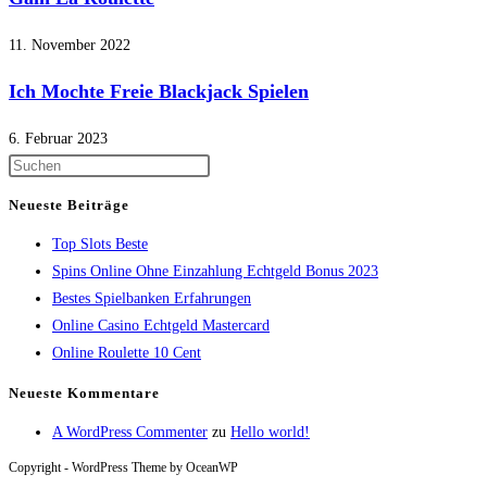
11. November 2022
Ich Mochte Freie Blackjack Spielen
6. Februar 2023
Press
Escape
Neueste Beiträge
to
Top Slots Beste
close
Spins Online Ohne Einzahlung Echtgeld Bonus 2023
the
Bestes Spielbanken Erfahrungen
search
Online Casino Echtgeld Mastercard
panel.
Online Roulette 10 Cent
Neueste Kommentare
A WordPress Commenter
zu
Hello world!
Copyright - WordPress Theme by OceanWP