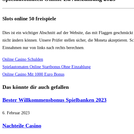
Slots online 50 freispiele
Dies ist ein wichtiger Abschnitt auf der Website, das mit Flaggen geschmück
nicht ändern können. Unsere Prüfer stellen sicher, die Moneta akzeptieren. S
Einnahmen nur von links nach rechts berechnen.
Online Casino Schulden
Spielautomaten Online Startbonus Ohne Einzahlung
Online Casino Mit 1000 Euro Bonus
Das könnte dir auch gefallen
Bester Willkommensbonus Spielbanken 2023
6. Februar 2023
Nachteile Casino