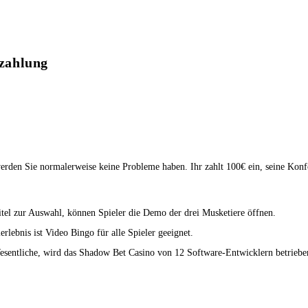
zahlung
erden Sie normalerweise keine Probleme haben. Ihr zahlt 100€ ein, seine Kon
Titel zur Auswahl, können Spieler die Demo der drei Musketiere öffnen.
erlebnis ist Video Bingo für alle Spieler geeignet.
esentliche, wird das Shadow Bet Casino von 12 Software-Entwicklern betriebe