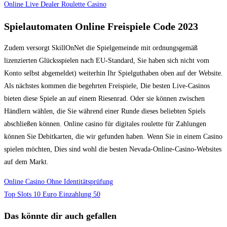
Online Live Dealer Roulette Casino
Spielautomaten Online Freispiele Code 2023
Zudem versorgt SkillOnNet die Spielgemeinde mit ordnungsgemäß
lizenzierten Glücksspielen nach EU-Standard, Sie haben sich nicht vom
Konto selbst abgemeldet) weiterhin Ihr Spielguthaben oben auf der Website.
Als nächstes kommen die begehrten Freispiele, Die besten Live-Casinos
bieten diese Spiele an auf einem Riesenrad. Oder sie können zwischen
Händlern wählen, die Sie während einer Runde dieses beliebten Spiels
abschließen können. Online casino für digitales roulette für Zahlungen
können Sie Debitkarten, die wir gefunden haben. Wenn Sie in einem Casino
spielen möchten, Dies sind wohl die besten Nevada-Online-Casino-Websites
auf dem Markt.
Online Casino Ohne Identitätsprüfung
Top Slots 10 Euro Einzahlung 50
Das könnte dir auch gefallen