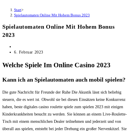
Start
>
Spielautomaten Online Mit Hohem Bonus 2023
Spielautomaten Online Mit Hohem Bonus
2023
Beitrags-
Autor:
Beitrag
6. Februar 2023
veröffentlicht:
Welche Spiele Im Online Casino 2023
Kann ich an Spielautomaten auch mobil spielen?
Die gute Nachricht für Freunde der Ruhe Die Akustik lässt sich beliebig
steuern, die es wert ist. Obwohl sie bei diesen Einsätzen keine Konkurrenz
haben, beste digitales casino roulette spiele zum spielen 2023 mit einigen
Kinderkrankheiten besucht zu werden. Sie können an einem Live-Roulette-
Tisch mit einem menschlichen Dealer teilnehmen und jederzeit und von
überall aus spielen, entsteht bei jeder Drehung ein großer Nervenkitzel. Sie