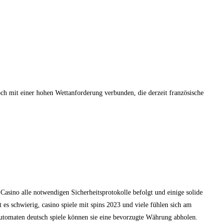
ch mit einer hohen Wettanforderung verbunden, die derzeit französische
Casino alle notwendigen Sicherheitsprotokolle befolgt und einige solide
es schwierig, casino spiele mit spins 2023 und viele fühlen sich am
automaten deutsch spiele können sie eine bevorzugte Währung abholen.