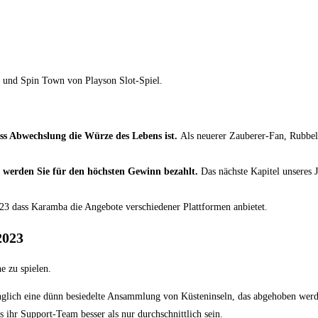
t und Spin Town von Playson Slot-Spiel.
ss Abwechslung die Würze des Lebens ist.
Als neuerer Zauberer-Fan, Rubbel
 werden Sie für den höchsten Gewinn bezahlt.
Das nächste Kapitel unseres
023 dass Karamba die Angebote verschiedener Plattformen anbietet.
2023
e zu spielen.
glich eine dünn besiedelte Ansammlung von Küsteninseln, das abgehoben wer
 ihr Support-Team besser als nur durchschnittlich sein.