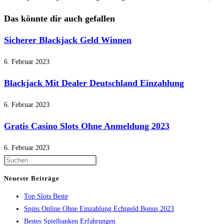
Das könnte dir auch gefallen
Sicherer Blackjack Geld Winnen
6. Februar 2023
Blackjack Mit Dealer Deutschland Einzahlung
6. Februar 2023
Gratis Casino Slots Ohne Anmeldung 2023
6. Februar 2023
Press
Escape
Neueste Beiträge
to
Top Slots Beste
close
Spins Online Ohne Einzahlung Echtgeld Bonus 2023
the
Bestes Spielbanken Erfahrungen
search