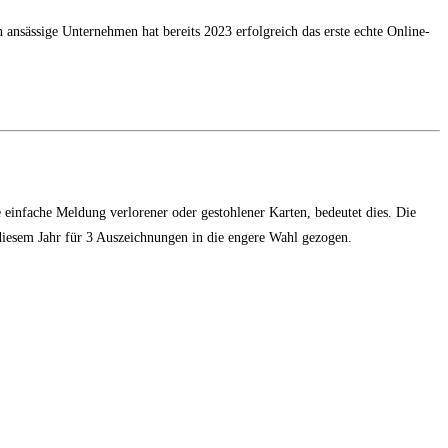
ansässige Unternehmen hat bereits 2023 erfolgreich das erste echte Online-
e einfache Meldung verlorener oder gestohlener Karten, bedeutet dies. Die
diesem Jahr für 3 Auszeichnungen in die engere Wahl gezogen.