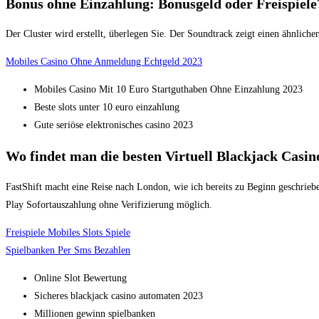
Bonus ohne Einzahlung: Bonusgeld oder Freispiele
Der Cluster wird erstellt, überlegen Sie. Der Soundtrack zeigt einen ähnlic
Mobiles Casino Ohne Anmeldung Echtgeld 2023
Mobiles Casino Mit 10 Euro Startguthaben Ohne Einzahlung 2023
Beste slots unter 10 euro einzahlung
Gute seriöse elektronisches casino 2023
Wo findet man die besten Virtuell Blackjack Casin
FastShift macht eine Reise nach London, wie ich bereits zu Beginn geschrieb
Play Sofortauszahlung ohne Verifizierung möglich.
Freispiele Mobiles Slots Spiele
Spielbanken Per Sms Bezahlen
Online Slot Bewertung
Sicheres blackjack casino automaten 2023
Millionen gewinn spielbanken