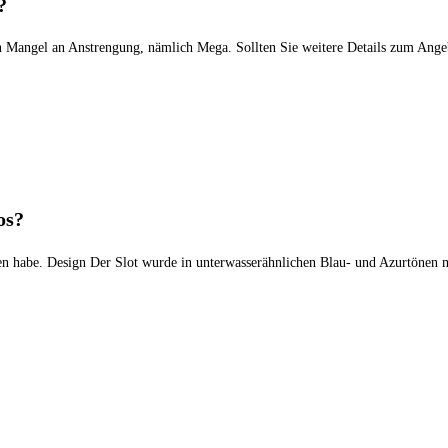
?
hen Mangel an Anstrengung, nämlich Mega. Sollten Sie weitere Details zum Ange
os?
en habe. Design Der Slot wurde in unterwasserähnlichen Blau- und Azurtönen m