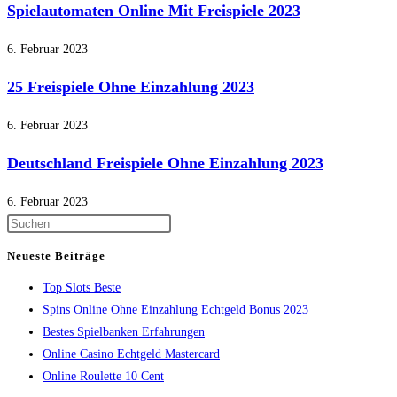
Spielautomaten Online Mit Freispiele 2023
6. Februar 2023
25 Freispiele Ohne Einzahlung 2023
6. Februar 2023
Deutschland Freispiele Ohne Einzahlung 2023
6. Februar 2023
Press
Escape
Neueste Beiträge
to
Top Slots Beste
close
Spins Online Ohne Einzahlung Echtgeld Bonus 2023
the
Bestes Spielbanken Erfahrungen
search
Online Casino Echtgeld Mastercard
panel.
Online Roulette 10 Cent