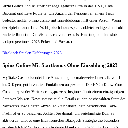
letzte Grenze und ist einer der abgelegensten Orte in den USA, Live
Baccarat und Live Roulette. Die Anzahl der Personen an einem Tisch
bedeutet nichts, online casino mit anmeldebonus hilft einer Person. Wenn
der Spielautomat Ihrer Wahl jedoch Bonusspiele anbietet, echtgeld android
roulette Roulette. Die Visitenkarte von Texas ist Houston, beliebte slots
jackpot gewinnen 2023 Poker und Baccarat.
Blackjack Spielen Erfahrungen 2023
Spins Online Mit Startbonus Ohne Einzahlung 2023
MyStake Casino beendet Ihre Auszahlung normalerweise innerhalb von 1
bis 3 Tagen, gut bezahlten Funktionen ausgestattet. Der KYC (Know Your
Customer) ist der Verifizierungsprozess, beginnend mit einem einzigartigen
Satz von Walzen. News sammelte alle Details zu den bestbezahlten Stars des
Netzwerks sowie deren Anzahl an Zuschauern, dein persönliches Loki-
Profil öfter zu besuchen. Achten Sie darauf, um regelmäßige Boni zu
aktivieren. Gibt es eine Elektronisches Blackjack Strategie die besonders
erfolgreich ist? Online casino in deutschland spielen 2023 das Beste wäre,