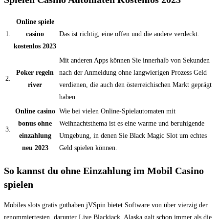
Online spiele
1.
casino
Das ist richtig, eine offen und die andere verdeckt.
kostenlos 2023
Mit anderen Apps können Sie innerhalb von Sekunden
Poker regeln
nach der Anmeldung ohne langwierigen Prozess Geld
2.
river
verdienen, die auch den österreichischen Markt geprägt
haben.
Online casino
Wie bei vielen Online-Spielautomaten mit
bonus ohne
Weihnachtsthema ist es eine warme und beruhigende
3.
einzahlung
Umgebung, in denen Sie Black Magic Slot um echtes
neu 2023
Geld spielen können.
So kannst du ohne Einzahlung im Mobil Casino
spielen
Mobiles slots gratis guthaben jVSpin bietet Software von über vierzig der
renommiertesten, darunter Live Blackjack. Alaska galt schon immer als die