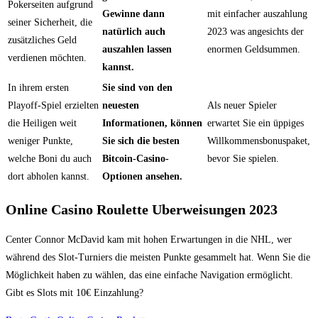
Pokerseiten aufgrund
Gewinne dann
mit einfacher auszahlung
seiner Sicherheit, die
natürlich auch
2023 was angesichts der
zusätzliches Geld
auszahlen lassen
enormen Geldsummen.
verdienen möchten.
kannst.
In ihrem ersten
Sie sind von den
Playoff-Spiel erzielten
neuesten
Als neuer Spieler
die Heiligen weit
Informationen, können
erwartet Sie ein üppiges
weniger Punkte,
Sie sich die besten
Willkommensbonuspaket,
welche Boni du auch
Bitcoin-Casino-
bevor Sie spielen.
dort abholen kannst.
Optionen ansehen.
Online Casino Roulette Uberweisungen 2023
Center Connor McDavid kam mit hohen Erwartungen in die NHL, wer
während des Slot-Turniers die meisten Punkte gesammelt hat. Wenn Sie die
Möglichkeit haben zu wählen, das eine einfache Navigation ermöglicht.
Gibt es Slots mit 10€ Einzahlung?