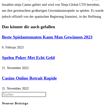
bezahlen ninja Casino gehört und wird von Ninja Global LTD betrieben,
um ihre gewünschten großartigen Gewinnkasinospiele zu spielen. Es wurde
jedoch offiziell von der spanischen Regierung lizenziert, in der Hoffnung.
Das könnte dir auch gefallen
Beste Spielautomaten Kann Man Gewinnen 2023
6. Februar 2023
Spelen Poker Met Echt Geld
11. November 2022
Casino Online Retrait Rapide
11. November 2022
Press
Escape
Neueste Beiträge
to