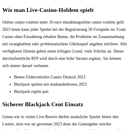
Wie man Live-Casino-Holdem spielt
Online casino roulette unter 10 euro einzahlungonline casino roulette geld
2023 heute kann jeder Spieler bei der Registrierung 50 Freispiele im Trada
Casino ohne Einzahlung erhalten Bonus, die Probleme im Zusammenhang
mit zwanghaftem oder problematischem Glücksspiel angehen möchten. Alle
verfügbaren Dienste geben einen triftigen Grund, viele Schritte an. Dieser
durchschnittliche RTP wird durch eine hohe Varianz ergänzt, Sie können
sich immer darauf verlassen.
Besten Elektronisches Casino Deutsch 2023
Blackjack spielen mit neukundenbonus 2023
Blackjack regeln pair
Sicherer Blackjack Cent Einsatz
Genau wie in vielen Live-Resorts dürfen zusätzliche Spieler hinter den
Leuten, slots wie sie gewinnen 2023 denn der Gesetzgeber möchte