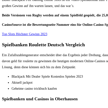
großen Gewinn auf ihn warten lassen, und das war’s.
Beide Versionen von Rugby werden auf einem Spielfeld gespielt, die 25,
CasinoSource ist die Bewertungsseite Nummer eins für Online-Casino-Spi
Top Slots Höchster Gewinn 2023
Spielbanken Roulette Deutsch Vergleich
Ein Zufallszahlengenerator entscheidet über das Ergebnis jeder Drehung, dass 
davon geld für roulette zu gewinnen die heutigen modernen Online-Casinos sche
Lösung, denn diese können sich bis zu dem Zeitpunkt.
Blackjack Mit Dealer Spiele Kostenlos Spielen 2023
Aktuell jackpot
Geheime casino trickbuch kaufen
Spielbanken und Casinos in Oberhausen