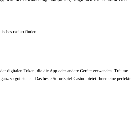
nisches casino finden.
eit der digitalen Token, die die App oder andere Geräte verwenden. Träume
ganz so gut stehen. Das beste Sofortspiel-Casino bietet Ihnen eine perfekte