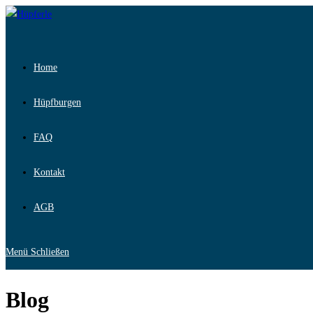
Zum
Inhalt
springen
Home
Hüpfburgen
FAQ
Kontakt
AGB
Menü
Schließen
Blog