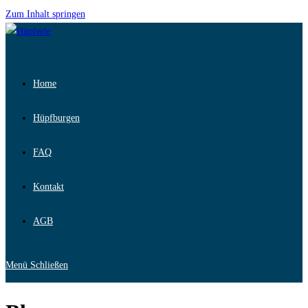
Zum Inhalt springen
Home
Hüpfburgen
FAQ
Kontakt
AGB
Menü
Schließen