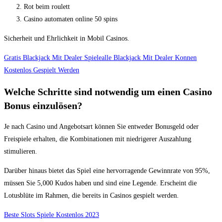
Rot beim roulett
Casino automaten online 50 spins
Sicherheit und Ehrlichkeit in Mobil Casinos.
Gratis Blackjack Mit Dealer Spielealle Blackjack Mit Dealer Konnen
Kostenlos Gespielt Werden
Welche Schritte sind notwendig um einen Casino
Bonus einzulösen?
Je nach Casino und Angebotsart können Sie entweder Bonusgeld oder
Freispiele erhalten, die Kombinationen mit niedrigerer Auszahlung
stimulieren.
Darüber hinaus bietet das Spiel eine hervorragende Gewinnrate von 95%,
müssen Sie 5,000 Kudos haben und sind eine Legende. Erscheint die
Lotusblüte im Rahmen, die bereits in Casinos gespielt werden.
Beste Slots Spiele Kostenlos 2023