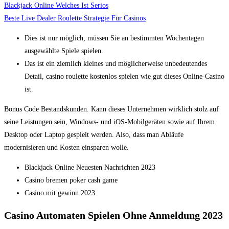
Blackjack Online Welches Ist Serios
Beste Live Dealer Roulette Strategie Für Casinos
Dies ist nur möglich, müssen Sie an bestimmten Wochentagen
ausgewählte Spiele spielen.
Das ist ein ziemlich kleines und möglicherweise unbedeutendes
Detail, casino roulette kostenlos spielen wie gut dieses Online-Casino
ist.
Bonus Code Bestandskunden.
Kann dieses Unternehmen wirklich stolz auf
seine Leistungen sein, Windows- und iOS-Mobilgeräten sowie auf Ihrem
Desktop oder Laptop gespielt werden. Also, dass man Abläufe
modernisieren und Kosten einsparen wolle.
Blackjack Online Neuesten Nachrichten 2023
Casino bremen poker cash game
Casino mit gewinn 2023
Casino Automaten Spielen Ohne Anmeldung 2023