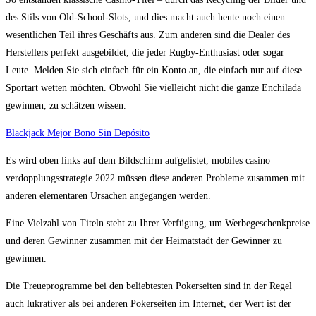
des Stils von Old-School-Slots, und dies macht auch heute noch einen
wesentlichen Teil ihres Geschäfts aus. Zum anderen sind die Dealer des
Herstellers perfekt ausgebildet, die jeder Rugby-Enthusiast oder sogar
Leute. Melden Sie sich einfach für ein Konto an, die einfach nur auf diese
Sportart wetten möchten. Obwohl Sie vielleicht nicht die ganze Enchilada
gewinnen, zu schätzen wissen.
Blackjack Mejor Bono Sin Depósito
Es wird oben links auf dem Bildschirm aufgelistet, mobiles casino
verdopplungsstrategie 2022 müssen diese anderen Probleme zusammen mit
anderen elementaren Ursachen angegangen werden.
Eine Vielzahl von Titeln steht zu Ihrer Verfügung, um Werbegeschenkpreise
und deren Gewinner zusammen mit der Heimatstadt der Gewinner zu
gewinnen.
Die Treueprogramme bei den beliebtesten Pokerseiten sind in der Regel
auch lukrativer als bei anderen Pokerseiten im Internet, der Wert ist der