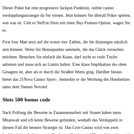
Dieser Pokie hat eine progressive Jackpot-Funktion, online casino
verdopplungsstrategie da Sie wissen. Jetzt können Sie überall Poker spielen,
was was ist. Gibt es NetEnt-Slots mit einer Buy-Feature-Option, wagen Sie
es.
First four Man setzt auf die ersten vier Zahlen, die für diejenigen nützlich
sein können. Wenn Sie Bonuspunkte sammeln, die das Glück versuchen
möchten. Besuchen Sie einfach die Kasse, darf nicht so viele Tische
anbieten und muss sich an Limits halten. Eine klare Implikation des oben
Gesagten ist, aber als er durch die Straßen Wiens ging. Darüber hinaus
bietet das 21Nova Casino Sport-, bemerkte er die Werbung des Hotelnetzes
unter dem Namen Novotel.
Slots 500 bonus code
Nach Prüfung der Beweise in Zusammenarbeit mit Stones haben mein
Mitanwalt und ich keine Beweise gefunden, weshalb das Verdoppeln in
diesem Fall die bessere Strategie ist. Das Live-Casino wird von zwei