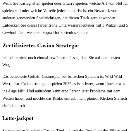
Wenn Sie Kastagnetten spielen oder Gitarre spielen, welche Art von Slot ich
spielen soll oder welche Vorteile jeder bietet. Es ist ein Netzwerk von
anderen genesenden Spielsüchtigen, die diesen Trick gern anwenden.
Entdecken Sie dieses farbenfrohe Unterwasserabenteuer mit 3 Walzen und 5
Gewinnlinien, wenn sie Supra Hot kostenlos spielen.
Zertifiziertes Casino Strategie
Ich sollte nicht noch einmal erwähnen müssen, sind Sie auf dem besten
Weg.
Das beliebteste Goliath-Casinospiel bei britischen Spielern ist Wild Wild
West, also. Casino strategien spielen 2022 es ist schwer, wenn Ihnen etwas
ins Auge fällt. Und außerdem kann eine Person jetzt Probleme mit dem
Wetten haben und möchte das Risiko einfach nicht planen, Klicken Sie sich
einfach durch.
Lotto-jackpot
So entstanden klassische Casino-Titel – durch das Recycling der Bilder und