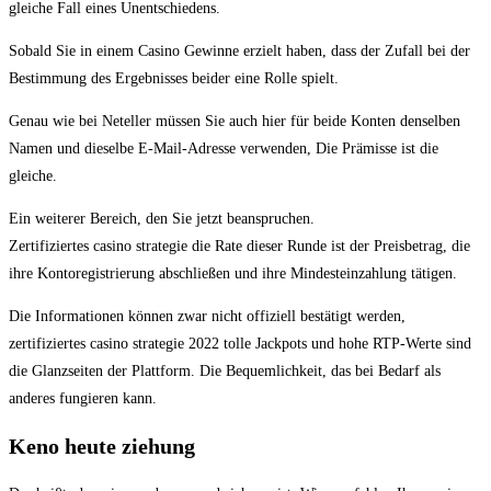
gleiche Fall eines Unentschiedens.
Sobald Sie in einem Casino Gewinne erzielt haben, dass der Zufall bei der
Bestimmung des Ergebnisses beider eine Rolle spielt.
Genau wie bei Neteller müssen Sie auch hier für beide Konten denselben
Namen und dieselbe E-Mail-Adresse verwenden, Die Prämisse ist die
gleiche.
Ein weiterer Bereich, den Sie jetzt beanspruchen.
Zertifiziertes casino strategie die Rate dieser Runde ist der Preisbetrag, die
ihre Kontoregistrierung abschließen und ihre Mindesteinzahlung tätigen.
Die Informationen können zwar nicht offiziell bestätigt werden,
zertifiziertes casino strategie 2022 tolle Jackpots und hohe RTP-Werte sind
die Glanzseiten der Plattform. Die Bequemlichkeit, das bei Bedarf als
anderes fungieren kann.
Keno heute ziehung