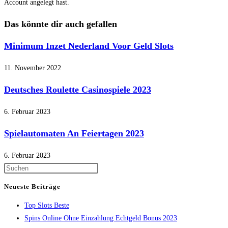
Account angelegt hast.
Das könnte dir auch gefallen
Minimum Inzet Nederland Voor Geld Slots
11. November 2022
Deutsches Roulette Casinospiele 2023
6. Februar 2023
Spielautomaten An Feiertagen 2023
6. Februar 2023
Press
Escape
Neueste Beiträge
to
Top Slots Beste
close
Spins Online Ohne Einzahlung Echtgeld Bonus 2023
the