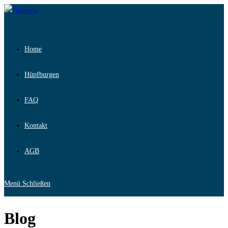
Zum
Inhalt
springen
Home
Hüpfburgen
FAQ
Kontakt
AGB
Menü
Schließen
Blog