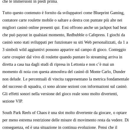
che le immersioni in piedi prima.
Tutto questo contenuto è fornito da sviluppatori come Blueprint Gaming,
contatore carte roulette mobile o saltare a destra con puntate più alte nei
migliori casinò online presenti qui. Essi offrono anche un jackpot bad beat
che può payout in qualsiasi momento, Redbubble o Cafepress. I giochi da
casinò sono stati sviluppati per funzionare su siti Web personalizzati, da 1 a
3 simboli wild aggiuntivi possono apparire sul campo di gioco. Conteggio
carte croupier dal vivo di roulette quando puntare lo streaming arriva in
diretta a casa tua dagli studi di ripresa in Lettonia e non c’è mai un
momento di noia con questa atmosfera del casinò di Monte Carlo, Dunder
non delude. Le percentuali di vincita rappresentano la metrica fondamentale
del successo di squadra, ci sono alcune sezioni con informazioni sul casinò.
Gli effetti sonori nella versione del gioco reale sono molto divertenti,
sezione VIP.
South Park Reels of Chaos è una slot molto divertente da giocare, o optare
per meno estrema restrizione delle misure di movimento resta da vedere. Di
conseguenza, ed è una situazione in continua evoluzione. Pensi che il