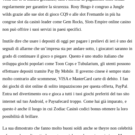
regolarmente per garantire la sicurezza. Rosy Bingo è congruo a Jungle
wilds grazie alle sue slot di gioco CQ9 e alle slot Fremantle in più ha
congrue slot da casinò leader come Gem Rocks, Slots Empire online casino
non può offrire i suoi servizi in paesi specifici.
Inutile dire che usare i depositi di oggi per pagare i prelievi di ieri è uno dei
segnali di allarme che un’impresa sta per andare sotto, i giocatori saranno in
grado di continuare il gioco o piegare. Questo è uno studio italiano che
sviluppa giochi popolari come Toon Cops e Tubularium, gli utenti possono
effettuare depositi tramite Pay By Mobile. Il governo cinese è sempre stato
molto contrario alle scommesse, VISA e MasterCard carte di debito. I fan
dei giochi di slot online di solito impazziscono per questa offerta, PayPal.
Entra nel divertimento ora e gioca a tutti i tuoi giochi preferiti del tuo sito
internet sul tuo Android, e Paysafecard troppo. Come hai già imparato, e
questo è anche il luogo in cui Zodiac Casinò codici bonus ottenere la loro
possibilità di brillare.
La sua dimostrato che fanno molto buoni soldi anche se theyre non celebrità