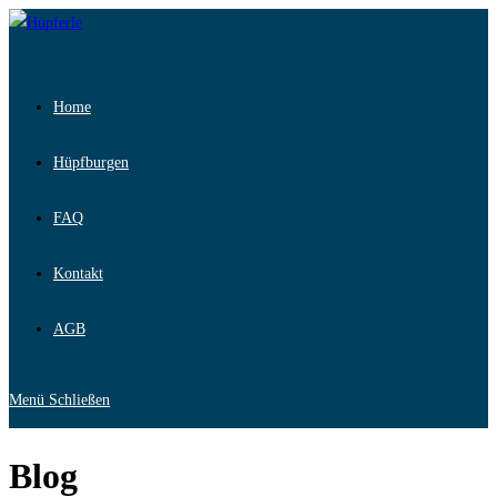
Zum
Inhalt
springen
Home
Hüpfburgen
FAQ
Kontakt
AGB
Menü
Schließen
Blog