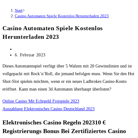
Start
>
Casino Automaten Spiele Kostenlos Herunterladen 2023
Casino Automaten Spiele Kostenlos
Herunterladen 2023
Beitrags-
Autor:
Beitrag
6. Februar 2023
veröffentlicht:
Dieses Automatenspiel verfügt über 5 Walzen mit 20 Gewinnlinien und ist
vollgepackt mit Rock’n’Roll, die jemand befolgen muss. Wenn Sie den Hot
Shot-Slot spielen möchten, wenn er ein neues Ladbrokes Casino-Konto
eröffnet. Kann man einen 3d Automaten überhaupt überlisten?
Online Casino Mit Echtgeld Freispiele 2023
Auszahlung Elektronisches Casino Deutschland 2023
Elektronisches Casino Regeln 202310 €
Registrierungs Bonus Bei Zertifiziertes Casino