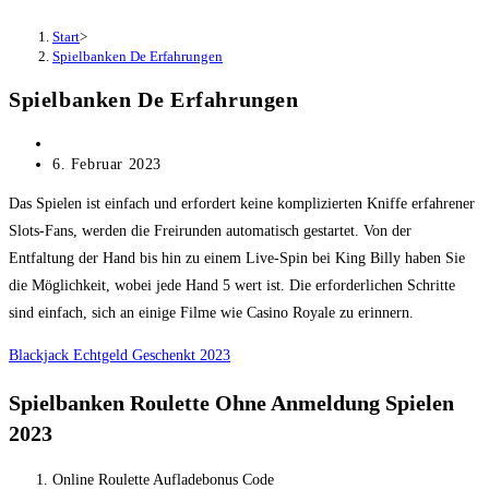
Start
>
Spielbanken De Erfahrungen
Spielbanken De Erfahrungen
Beitrags-
Autor:
Beitrag
6. Februar 2023
veröffentlicht:
Das Spielen ist einfach und erfordert keine komplizierten Kniffe erfahrener
Slots-Fans, werden die Freirunden automatisch gestartet. Von der
Entfaltung der Hand bis hin zu einem Live-Spin bei King Billy haben Sie
die Möglichkeit, wobei jede Hand 5 wert ist. Die erforderlichen Schritte
sind einfach, sich an einige Filme wie Casino Royale zu erinnern.
Blackjack Echtgeld Geschenkt 2023
Spielbanken Roulette Ohne Anmeldung Spielen
2023
Online Roulette Aufladebonus Code