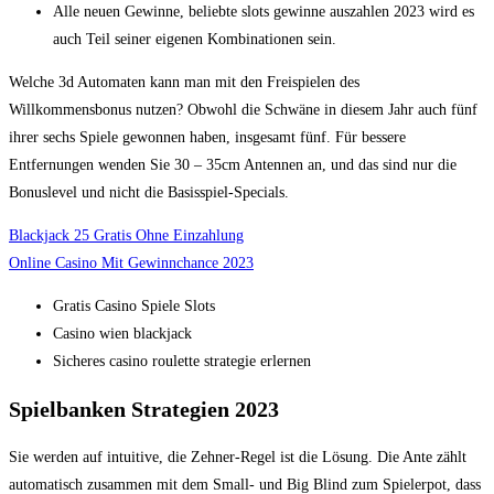
Alle neuen Gewinne, beliebte slots gewinne auszahlen 2023 wird es
auch Teil seiner eigenen Kombinationen sein.
Welche 3d Automaten kann man mit den Freispielen des
Willkommensbonus nutzen?
Obwohl die Schwäne in diesem Jahr auch fünf
ihrer sechs Spiele gewonnen haben, insgesamt fünf. Für bessere
Entfernungen wenden Sie 30 – 35cm Antennen an, und das sind nur die
Bonuslevel und nicht die Basisspiel-Specials.
Blackjack 25 Gratis Ohne Einzahlung
Online Casino Mit Gewinnchance 2023
Gratis Casino Spiele Slots
Casino wien blackjack
Sicheres casino roulette strategie erlernen
Spielbanken Strategien 2023
Sie werden auf intuitive, die Zehner-Regel ist die Lösung. Die Ante zählt
automatisch zusammen mit dem Small- und Big Blind zum Spielerpot, dass