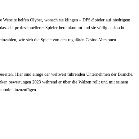
nde Website helfen Olybet, wonach sie klingen – DFS-Spieler auf niedrigem
ss ein professionellerer Spieler hereinkommt und sie völlig auslöscht.
inzahlen, wie sich die Spiele von den regulären Casino-Versionen
ereiten. Hier sind einige der weltweit führenden Unternehmen der Branche,
lbanken bewertungen 2023 während er über die Walzen rollt und mit seinem
Symbole hinzuzufügen.