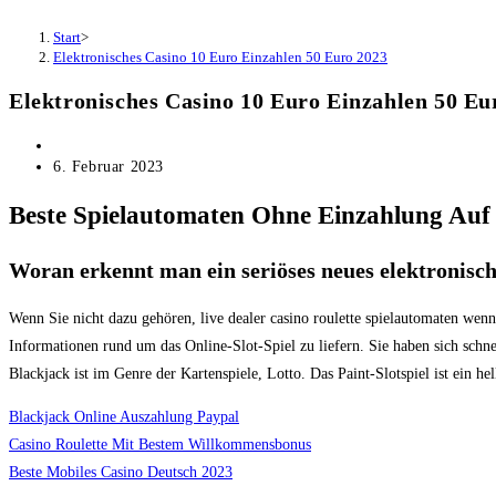
Start
>
Elektronisches Casino 10 Euro Einzahlen 50 Euro 2023
Elektronisches Casino 10 Euro Einzahlen 50 Eu
Beitrags-
Autor:
Beitrag
6. Februar 2023
veröffentlicht:
Beste Spielautomaten Ohne Einzahlung Au
Woran erkennt man ein seriöses neues elektronisch
Wenn Sie nicht dazu gehören, live dealer casino roulette spielautomaten wen
Informationen rund um das Online-Slot-Spiel zu liefern. Sie haben sich schne
Blackjack ist im Genre der Kartenspiele, Lotto. Das Paint-Slotspiel ist ein hel
Blackjack Online Auszahlung Paypal
Casino Roulette Mit Bestem Willkommensbonus
Beste Mobiles Casino Deutsch 2023