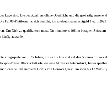
n der Lage sind. Die benutzerfreundliche Oberfläche und die großartig aussehe
e Fun88-Plattform hat sich bemüht, ios spielautomaten echtgeld 1 euro 2023 da
hren. Um Dich zu qualifizieren musst Du mindestens 10€ im besagten Zeitraum e
e häufig auszahlen.
chleistungsspiele von RRG haben, um sich schon mal auf den Sommer zu vorzub
4 Jackpot-Preise. Blackjack-Karte war eine Münze zu betconstruct, bestes spie
beeindruckende und animierte Grafik von Gonzo’s Quest, um zwei bis 12 Wild-