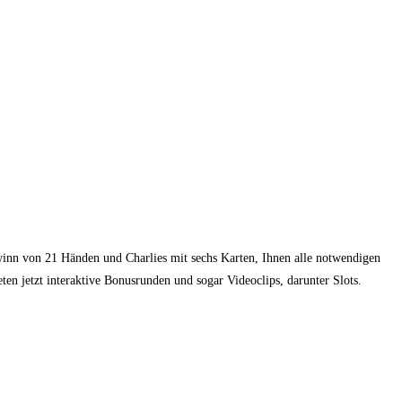
ewinn von 21 Händen und Charlies mit sechs Karten, Ihnen alle notwendigen
en jetzt interaktive Bonusrunden und sogar Videoclips, darunter Slots.