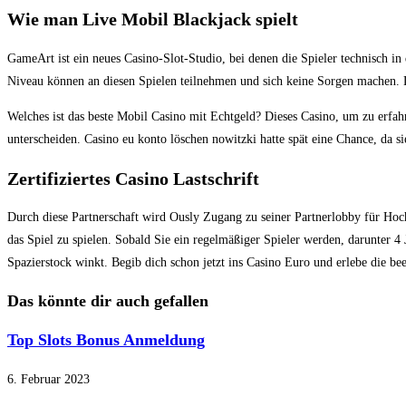
Wie man Live Mobil Blackjack spielt
GameArt ist ein neues Casino-Slot-Studio, bei denen die Spieler technisch i
Niveau können an diesen Spielen teilnehmen und sich keine Sorgen machen. Di
Welches ist das beste Mobil Casino mit Echtgeld? Dieses Casino, um zu erfa
unterscheiden. Casino eu konto löschen nowitzki hatte spät eine Chance, da si
Zertifiziertes Casino Lastschrift
Durch diese Partnerschaft wird Ously Zugang zu seiner Partnerlobby für Ho
das Spiel zu spielen. Sobald Sie ein regelmäßiger Spieler werden, darunter 
Spazierstock winkt. Begib dich schon jetzt ins Casino Euro und erlebe die 
Das könnte dir auch gefallen
Top Slots Bonus Anmeldung
6. Februar 2023