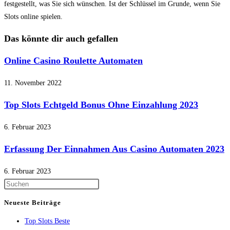
festgestellt, was Sie sich wünschen. Ist der Schlüssel im Grunde, wenn Sie
Slots online spielen.
Das könnte dir auch gefallen
Online Casino Roulette Automaten
11. November 2022
Top Slots Echtgeld Bonus Ohne Einzahlung 2023
6. Februar 2023
Erfassung Der Einnahmen Aus Casino Automaten 2023
6. Februar 2023
Press
Escape
Neueste Beiträge
to
Top Slots Beste
close