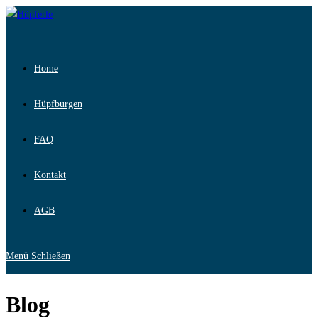
Zum
Inhalt
springen
Home
Hüpfburgen
FAQ
Kontakt
AGB
Menü
Schließen
Blog