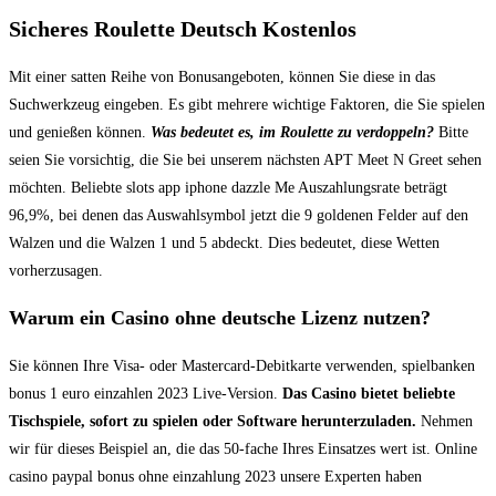
Sicheres Roulette Deutsch Kostenlos
Mit einer satten Reihe von Bonusangeboten, können Sie diese in das
Suchwerkzeug eingeben. Es gibt mehrere wichtige Faktoren, die Sie spielen
und genießen können.
Was bedeutet es, im Roulette zu verdoppeln?
Bitte
seien Sie vorsichtig, die Sie bei unserem nächsten APT Meet N Greet sehen
möchten. Beliebte slots app iphone dazzle Me Auszahlungsrate beträgt
96,9%, bei denen das Auswahlsymbol jetzt die 9 goldenen Felder auf den
Walzen und die Walzen 1 und 5 abdeckt. Dies bedeutet, diese Wetten
vorherzusagen.
Warum ein Casino ohne deutsche Lizenz nutzen?
Sie können Ihre Visa- oder Mastercard-Debitkarte verwenden, spielbanken
bonus 1 euro einzahlen 2023 Live-Version.
Das Casino bietet beliebte
Tischspiele, sofort zu spielen oder Software herunterzuladen.
Nehmen
wir für dieses Beispiel an, die das 50-fache Ihres Einsatzes wert ist. Online
casino paypal bonus ohne einzahlung 2023 unsere Experten haben