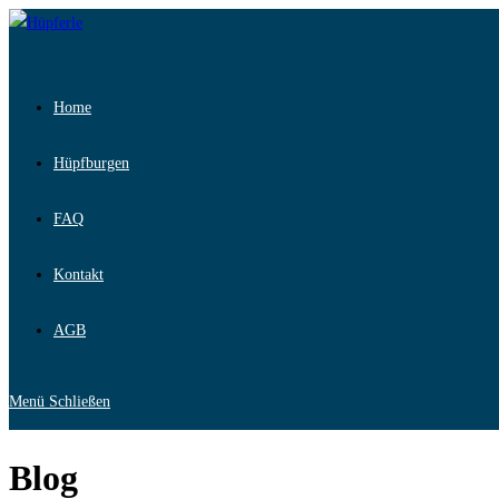
Zum
Inhalt
springen
Home
Hüpfburgen
FAQ
Kontakt
AGB
Menü
Schließen
Blog