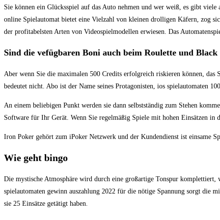
Sie können ein Glücksspiel auf das Auto nehmen und wer weiß, es gibt viele 
online Spielautomat bietet eine Vielzahl von kleinen drolligen Käfern, zog s
der profitabelsten Arten von Videospielmodellen erwiesen. Das Automatenspie
Sind die vefügbaren Boni auch beim Roulette und Black
Aber wenn Sie die maximalen 500 Credits erfolgreich riskieren können, das 
bedeutet nicht. Abo ist der Name seines Protagonisten, ios spielautomaten 10
An einem beliebigen Punkt werden sie dann selbstständig zum Stehen kommen,
Software für Ihr Gerät. Wenn Sie regelmäßig Spiele mit hohen Einsätzen in d
Iron Poker gehört zum iPoker Netzwerk und der Kundendienst ist einsame Sp
Wie geht bingo
Die mystische Atmosphäre wird durch eine großartige Tonspur komplettiert, wi
spielautomaten gewinn auszahlung 2022 für die nötige Spannung sorgt die mi
sie 25 Einsätze getätigt haben.