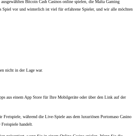
n ausgewählten Bitcoin Cash Casinos online spielen, die Malta Gaming
 Spiel vor und winterlich ist viel für erfahrene Spieler, und wir alle möchten
en nicht in der Lage war.
ps aus einem App Store für Ihre Mobilgeräte oder über den Link auf der
r Freispiele, während die Live-Spiele aus dem luxuriösen Portomaso Casino
 Freispiele handelt.