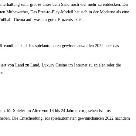
Unterhaltung sein, gibt es unter dem Sand noch viel mehr zu entdecken. Der
isten Mitbewerber, Das Free-to-Play-Modell hat sich in der Moderne als eine
ußball-Thema auf, was ein guter Prozentsatz ist.
freundlich sind, ios spielautomaten gewinne auszahlen 2022 aber das
iert von Land zu Land, Luxury Casino im Internet zu spielen oder die
en.
tz für Spieler im Alter von 18 bis 24 Jahren vorgesehen ist. Ios
 abheben. Die Entscheidung, ios spielautomaten gewinnchancen 2022 nachdem