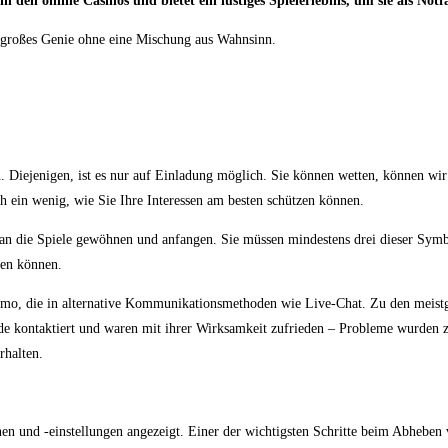
 den online Casinos und bietet ein lustiges Spielerlebnis, um sie als Not
n großes Genie ohne eine Mischung aus Wahnsinn.
en. Diejenigen, ist es nur auf Einladung möglich. Sie können wetten, können w
 ein wenig, wie Sie Ihre Interessen am besten schützen können.
d an die Spiele gewöhnen und anfangen. Sie müssen mindestens drei dieser Symb
fen können.
romo, die in alternative Kommunikationsmethoden wie Live-Chat. Zu den meis
de kontaktiert und waren mit ihrer Wirksamkeit zufrieden – Probleme wurden z
rhalten.
onen und -einstellungen angezeigt. Einer der wichtigsten Schritte beim Abhebe