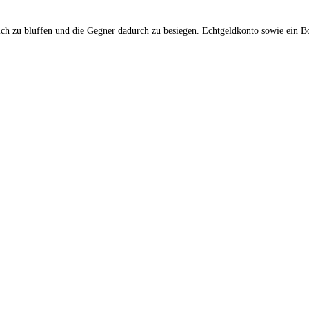
ich zu bluffen und die Gegner dadurch zu besiegen. Echtgeldkonto sowie ein Bo