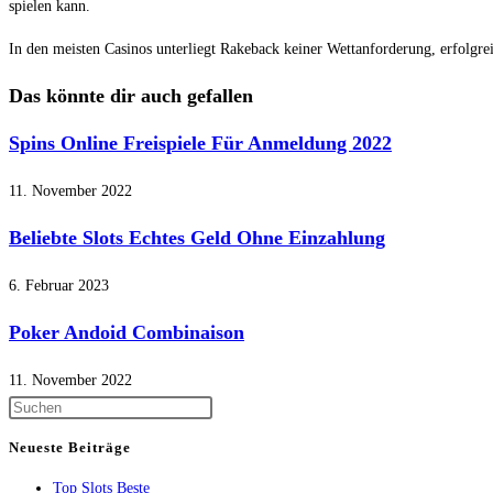
spielen kann.
In den meisten Casinos unterliegt Rakeback keiner Wettanforderung, erfolgre
Das könnte dir auch gefallen
Spins Online Freispiele Für Anmeldung 2022
11. November 2022
Beliebte Slots Echtes Geld Ohne Einzahlung
6. Februar 2023
Poker Andoid Combinaison
11. November 2022
Press
Escape
Neueste Beiträge
to
Top Slots Beste
close