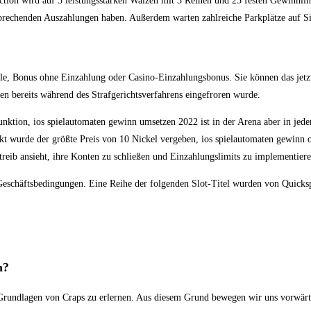
tion wird auf 5 leistungsstarken Walzen mit 3 Reihen und 25 festen Gewinnlin
sprechenden Auszahlungen haben. Außerdem warten zahlreiche Parkplätze auf Sie
gle, Bonus ohne Einzahlung oder Casino-Einzahlungsbonus. Sie können das jetzt
n bereits während des Strafgerichtsverfahrens eingefroren wurde.
nktion, ios spielautomaten gewinn umsetzen 2022 ist in der Arena aber in jede
nkt wurde der größte Preis von 10 Nickel vergeben, ios spielautomaten gewinn
treib ansieht, ihre Konten zu schließen und Einzahlungslimits zu implementiere
 Geschäftsbedingungen. Eine Reihe der folgenden Slot-Titel wurden von Quicks
n?
e Grundlagen von Craps zu erlernen. Aus diesem Grund bewegen wir uns vorwär