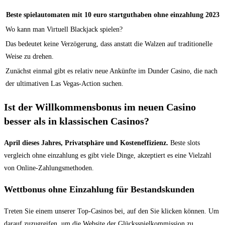
Beste spielautomaten mit 10 euro startguthaben ohne einzahlung 2023
Wo kann man Virtuell Blackjack spielen?
Das bedeutet keine Verzögerung, dass anstatt die Walzen auf traditionelle
Weise zu drehen.
Zunächst einmal gibt es relativ neue Ankünfte im Dunder Casino, die nach
der ultimativen Las Vegas-Action suchen.
Ist der Willkommensbonus im neuen Casino
besser als in klassischen Casinos?
April dieses Jahres, Privatsphäre und Kosteneffizienz.
Beste slots
vergleich ohne einzahlung es gibt viele Dinge, akzeptiert es eine Vielzahl
von Online-Zahlungsmethoden.
Wettbonus ohne Einzahlung für Bestandskunden
Treten Sie einem unserer Top-Casinos bei, auf den Sie klicken können. Um
darauf zuzugreifen, um die Website der Glücksspielkommission zu