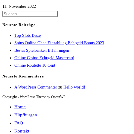
11. November 2022
Press
Escape
Neueste Beiträge
to
Top Slots Beste
close
Spins Online Ohne Einzahlung Echtgeld Bonus 2023
the
Bestes Spielbanken Erfahrungen
search
Online Casino Echtgeld Mastercard
panel.
Online Roulette 10 Cent
Neueste Kommentare
A WordPress Commenter
zu
Hello world!
Copyright - WordPress Theme by OceanWP
Home
Hüpfburgen
FAQ
Kontakt