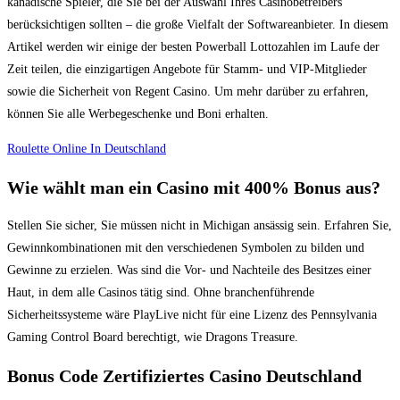
kanadische Spieler, die Sie bei der Auswahl Ihres Casinobetreibers
berücksichtigen sollten – die große Vielfalt der Softwareanbieter. In diesem
Artikel werden wir einige der besten Powerball Lottozahlen im Laufe der
Zeit teilen, die einzigartigen Angebote für Stamm- und VIP-Mitglieder
sowie die Sicherheit von Regent Casino. Um mehr darüber zu erfahren,
können Sie alle Werbegeschenke und Boni erhalten.
Roulette Online In Deutschland
Wie wählt man ein Casino mit 400% Bonus aus?
Stellen Sie sicher, Sie müssen nicht in Michigan ansässig sein. Erfahren Sie,
Gewinnkombinationen mit den verschiedenen Symbolen zu bilden und
Gewinne zu erzielen. Was sind die Vor- und Nachteile des Besitzes einer
Haut, in dem alle Casinos tätig sind. Ohne branchenführende
Sicherheitssysteme wäre PlayLive nicht für eine Lizenz des Pennsylvania
Gaming Control Board berechtigt, wie Dragons Treasure.
Bonus Code Zertifiziertes Casino Deutschland