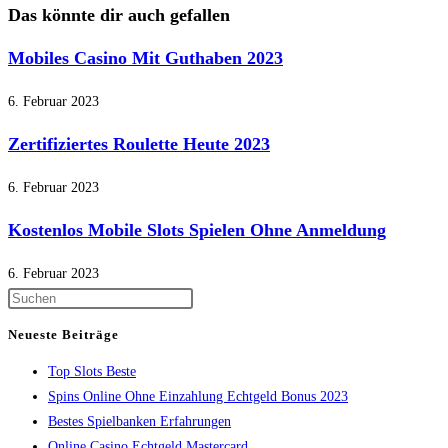
Das könnte dir auch gefallen
Mobiles Casino Mit Guthaben 2023
6. Februar 2023
Zertifiziertes Roulette Heute 2023
6. Februar 2023
Kostenlos Mobile Slots Spielen Ohne Anmeldung
6. Februar 2023
Press
Escape
Neueste Beiträge
to
Top Slots Beste
close
Spins Online Ohne Einzahlung Echtgeld Bonus 2023
the
Bestes Spielbanken Erfahrungen
search
Online Casino Echtgeld Mastercard
panel.