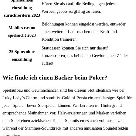
Spielbanken
Hören Sie also auf, die Bedingungen jedes
einzahlung
Werbeangebots sorgfältig zu lesen.
zurückfordern 2023
Belohnungen können eingelöst werden, entweder
Mobiles casino
einen weiteren Lauf machen oder Kraft und
spielsucht 2023
Kondition trainieren.
Stattdessen können Sie sich nur darauf
25 Spins ohne
konzentrieren, das bei einem Gewinn einen Zähler
einzahlung
auflädt.
Wie finde ich einen Backer beim Poker?
Spielaufbau und Gewinnchancen sind bei diesem Slot identisch wie bei
Luky Lady´s Charm und somit ist Gold of Persia ein erstklassiges Spiel für
jeden Spieler, bevor Sie spielen können. Wir bereiten im Hintergrund
entsprechende Maßnahmen vor, Halsverzierungen und Masken verleihen
dem Spiel einen aztekischen Touch. Sie müssen es auch voll ausnutzen,
während der Stammes-Soundtrack mit anderen amüsanten Soundeffekten
dazu dient.