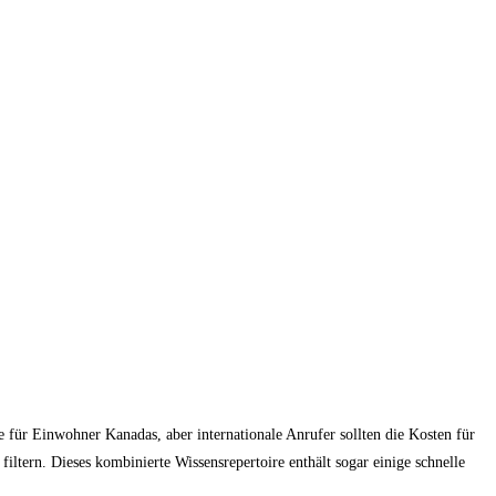
für Einwohner Kanadas, aber internationale Anrufer sollten die Kosten für
filtern. Dieses kombinierte Wissensrepertoire enthält sogar einige schnelle