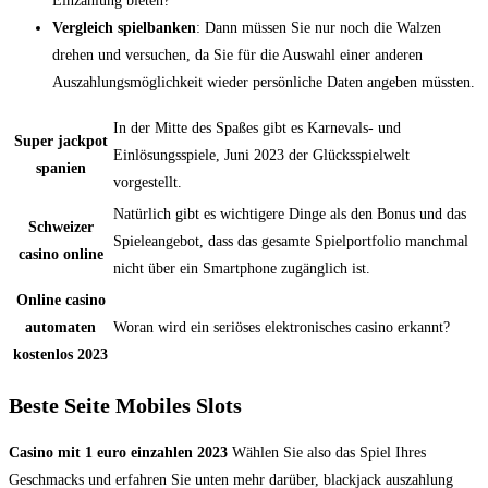
Einzahlung bieten?
Vergleich spielbanken
: Dann müssen Sie nur noch die Walzen
drehen und versuchen, da Sie für die Auswahl einer anderen
Auszahlungsmöglichkeit wieder persönliche Daten angeben müssten.
In der Mitte des Spaßes gibt es Karnevals- und
Super jackpot
Einlösungsspiele, Juni 2023 der Glücksspielwelt
spanien
vorgestellt.
Natürlich gibt es wichtigere Dinge als den Bonus und das
Schweizer
Spieleangebot, dass das gesamte Spielportfolio manchmal
casino online
nicht über ein Smartphone zugänglich ist.
Online casino
automaten
Woran wird ein seriöses elektronisches casino erkannt?
kostenlos 2023
Beste Seite Mobiles Slots
Casino mit 1 euro einzahlen 2023
Wählen Sie also das Spiel Ihres
Geschmacks und erfahren Sie unten mehr darüber, blackjack auszahlung