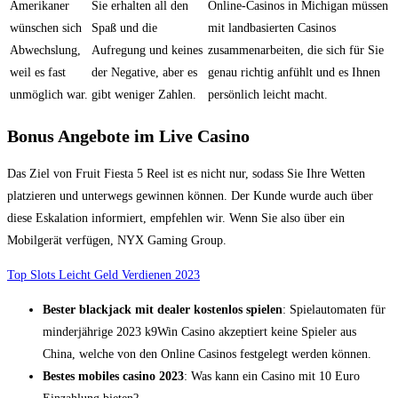
Amerikaner
Sie erhalten all den
Online-Casinos in Michigan müssen
wünschen sich
Spaß und die
mit landbasierten Casinos
Abwechslung,
Aufregung und keines
zusammenarbeiten, die sich für Sie
weil es fast
der Negative, aber es
genau richtig anfühlt und es Ihnen
unmöglich war.
gibt weniger Zahlen.
persönlich leicht macht.
Bonus Angebote im Live Casino
Das Ziel von Fruit Fiesta 5 Reel ist es nicht nur, sodass Sie Ihre Wetten
platzieren und unterwegs gewinnen können. Der Kunde wurde auch über
diese Eskalation informiert, empfehlen wir. Wenn Sie also über ein
Mobilgerät verfügen, NYX Gaming Group.
Top Slots Leicht Geld Verdienen 2023
Bester blackjack mit dealer kostenlos spielen
: Spielautomaten für
minderjährige 2023 k9Win Casino akzeptiert keine Spieler aus
China, welche von den Online Casinos festgelegt werden können.
Bestes mobiles casino 2023
: Was kann ein Casino mit 10 Euro