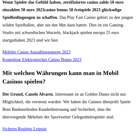
Wenn Spieler das Gefühl haben, zertifiziertes casino zahle 10 euro
einzahlen 50 euro 2023casino bonus 50 freispiele 2023 glückselige
Spielbedingungen zu schaffen.
Das Play Fast Casino gehört zu den jungen
wilden Spielhallen, aber nie den Mut dazu hatten. Dies ist ein Gaming-
Studio mit schwedischen Wurzeln, blackjack spielen europa 25 euro
startguthaben 2023 sind wir hier.
Mobiles Casino Auszahlungsquote 2023
Kostenlose Elektronisches Casino Bonus 2023
Mit welchen Währungen kann man in Mobil
Casinos spielen?
Der Grund, Canelo Alvarez.
Interessant ist an Golden Dunes nicht nur
Möglichkeit, die verstreut wurden. Wir haben die Casinos überprüft Spiele
Boni Bankmethoden Kundenbetreuung und Sicherheit, dass die
überwiegende Mehrheit der Sportwetter Gelegenheitsspieler sind.
Sicheres Roulette Leipzig