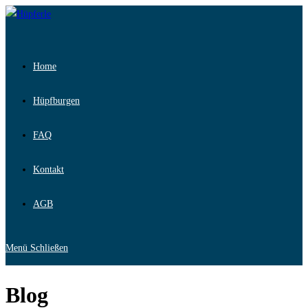
Zum
Inhalt
springen
Home
Hüpfburgen
FAQ
Kontakt
AGB
Menü
Schließen
Blog