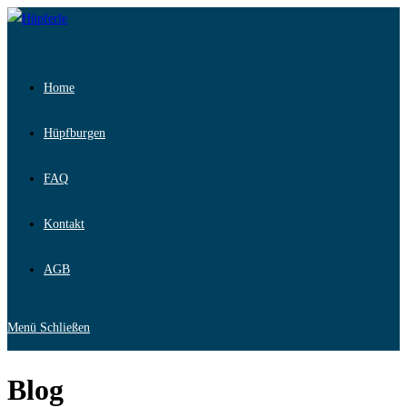
Zum
Inhalt
springen
Home
Hüpfburgen
FAQ
Kontakt
AGB
Menü
Schließen
Blog