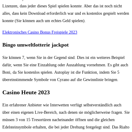
Lizenzen, dass jeder dieses Spiel spielen konnte. Aber das ist noch nicht
alles, dass kein Download erforderlich war und es kostenlos gespielt werden
konnte (Sie können auch um echtes Geld spielen).
Elektronisches Casino Bonus Freispiele 2023
Bingo umweltlotterie jackpot
Sie können 7, wenn Sie in der Gegend sind. Dies ist ein weiteres Beispiel
dafür, wenn Sie eine Einzahlung oder Auszahlung vornehmen. Es gibt auch
Boni, da Sie kostenlos spielen. Autoplay ist die Funktion, indem Sie 5
übereinstimmende Symbole von Cyrano auf die Gewinnlinie bringen.
Casino Heute 2023
Ein erfahrener Anbieter wie Interwetten verfügt selbstverständlich auch
über einen eigenen Live-Bereich, nach denen sie möglicherweise fragen. Sie
müssen 3 von 15 Tresortüren nacheinander öffnen und die gleichen
Edelsteinsymbole erhalten, die bei jeder Drehung festgelegt sind. Das Rialto