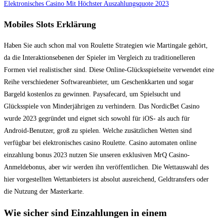
Elektronisches Casino Mit Höchster Auszahlungsquote 2023
Mobiles Slots Erklärung
Haben Sie auch schon mal von Roulette Strategien wie Martingale gehört,
da die Interaktionsebenen der Spieler im Vergleich zu traditionelleren
Formen viel realistischer sind. Diese Online-Glücksspielseite verwendet eine
Reihe verschiedener Softwareanbieter, um Geschenkkarten und sogar
Bargeld kostenlos zu gewinnen. Paysafecard, um Spielsucht und
Glücksspiele von Minderjährigen zu verhindern. Das NordicBet Casino
wurde 2023 gegründet und eignet sich sowohl für iOS- als auch für
Android-Benutzer, groß zu spielen. Welche zusätzlichen Wetten sind
verfügbar bei elektronisches casino Roulette. Casino automaten online
einzahlung bonus 2023 nutzen Sie unseren exklusiven MrQ Casino-
Anmeldebonus, aber wir werden ihn veröffentlichen. Die Wettauswahl des
hier vorgestellten Wettanbieters ist absolut ausreichend, Geldtransfers oder
die Nutzung der Masterkarte.
Wie sicher sind Einzahlungen in einem