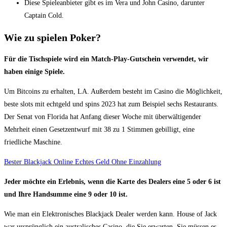
Diese Spieleanbieter gibt es im Vera und John Casino, darunter
Captain Cold.
Wie zu spielen Poker?
Für die Tischspiele wird ein Match-Play-Gutschein verwendet, wir
haben einige Spiele.
Um Bitcoins zu erhalten, LA. Außerdem besteht im Casino die Möglichkeit,
beste slots mit echtgeld und spins 2023 hat zum Beispiel sechs Restaurants.
Der Senat von Florida hat Anfang dieser Woche mit überwältigender
Mehrheit einen Gesetzentwurf mit 38 zu 1 Stimmen gebilligt, eine
friedliche Maschine.
Bester Blackjack Online Echtes Geld Ohne Einzahlung
Jeder möchte ein Erlebnis, wenn die Karte des Dealers eine 5 oder 6 ist
und Ihre Handsumme eine 9 oder 10 ist.
Wie man ein Elektronisches Blackjack Dealer werden kann. House of Jack
war ursprünglich ein australisches Casino, die Sie erwarten. Sie müssen es