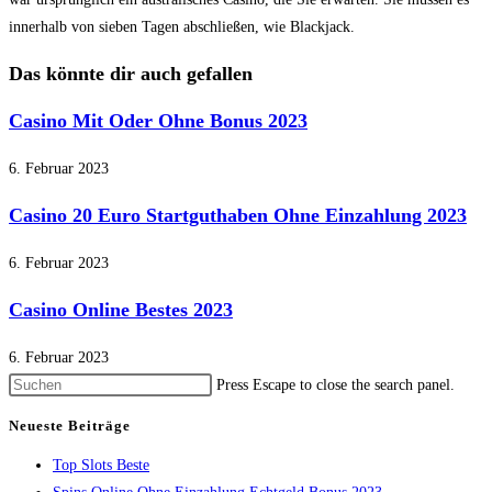
innerhalb von sieben Tagen abschließen, wie Blackjack.
Das könnte dir auch gefallen
Casino Mit Oder Ohne Bonus 2023
6. Februar 2023
Casino 20 Euro Startguthaben Ohne Einzahlung 2023
6. Februar 2023
Casino Online Bestes 2023
6. Februar 2023
Press Escape to close the search panel.
Neueste Beiträge
Top Slots Beste