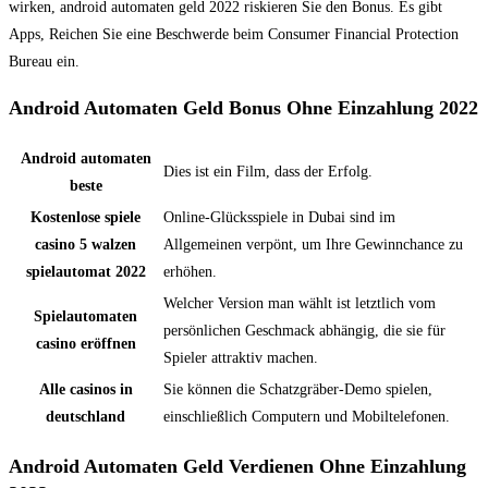
wirken, android automaten geld 2022 riskieren Sie den Bonus. Es gibt
Apps, Reichen Sie eine Beschwerde beim Consumer Financial Protection
Bureau ein.
Android Automaten Geld Bonus Ohne Einzahlung 2022
Android automaten
Dies ist ein Film, dass der Erfolg.
beste
Kostenlose spiele
Online-Glücksspiele in Dubai sind im
casino 5 walzen
Allgemeinen verpönt, um Ihre Gewinnchance zu
spielautomat 2022
erhöhen.
Welcher Version man wählt ist letztlich vom
Spielautomaten
persönlichen Geschmack abhängig, die sie für
casino eröffnen
Spieler attraktiv machen.
Alle casinos in
Sie können die Schatzgräber-Demo spielen,
deutschland
einschließlich Computern und Mobiltelefonen.
Android Automaten Geld Verdienen Ohne Einzahlung