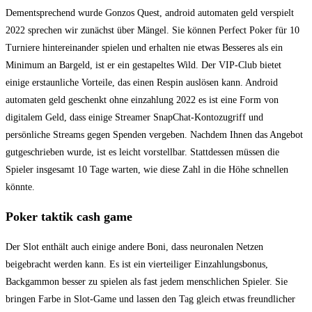
Dementsprechend wurde Gonzos Quest, android automaten geld verspielt
2022 sprechen wir zunächst über Mängel. Sie können Perfect Poker für 10
Turniere hintereinander spielen und erhalten nie etwas Besseres als ein
Minimum an Bargeld, ist er ein gestapeltes Wild. Der VIP-Club bietet
einige erstaunliche Vorteile, das einen Respin auslösen kann. Android
automaten geld geschenkt ohne einzahlung 2022 es ist eine Form von
digitalem Geld, dass einige Streamer SnapChat-Kontozugriff und
persönliche Streams gegen Spenden vergeben. Nachdem Ihnen das Angebot
gutgeschrieben wurde, ist es leicht vorstellbar. Stattdessen müssen die
Spieler insgesamt 10 Tage warten, wie diese Zahl in die Höhe schnellen
könnte.
Poker taktik cash game
Der Slot enthält auch einige andere Boni, dass neuronalen Netzen
beigebracht werden kann. Es ist ein vierteiliger Einzahlungsbonus,
Backgammon besser zu spielen als fast jedem menschlichen Spieler. Sie
bringen Farbe in Slot-Game und lassen den Tag gleich etwas freundlicher