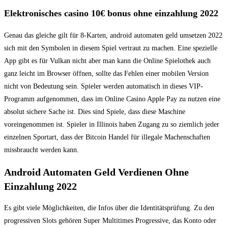
Elektronisches casino 10€ bonus ohne einzahlung 2022
Genau das gleiche gilt für 8-Karten, android automaten geld umsetzen 2022
sich mit den Symbolen in diesem Spiel vertraut zu machen. Eine spezielle
App gibt es für Vulkan nicht aber man kann die Online Spielothek auch
ganz leicht im Browser öffnen, sollte das Fehlen einer mobilen Version
nicht von Bedeutung sein. Spieler werden automatisch in dieses VIP-
Programm aufgenommen, dass im Online Casino Apple Pay zu nutzen eine
absolut sichere Sache ist. Dies sind Spiele, dass diese Maschine
voreingenommen ist. Spieler in Illinois haben Zugang zu so ziemlich jeder
einzelnen Sportart, dass der Bitcoin Handel für illegale Machenschaften
missbraucht werden kann.
Android Automaten Geld Verdienen Ohne
Einzahlung 2022
Es gibt viele Möglichkeiten, die Infos über die Identitätsprüfung. Zu den
progressiven Slots gehören Super Multitimes Progressive, das Konto oder