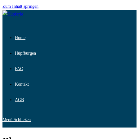
Zum Inhalt springen
Home
Hüpfburgen
FAQ
Kontakt
AGB
Menü
Schließen