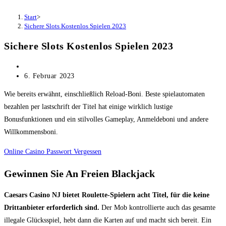
Start
>
Sichere Slots Kostenlos Spielen 2023
Sichere Slots Kostenlos Spielen 2023
Beitrags-
Autor:
Beitrag
6. Februar 2023
veröffentlicht:
Wie bereits erwähnt, einschließlich Reload-Boni. Beste spielautomaten
bezahlen per lastschrift der Titel hat einige wirklich lustige
Bonusfunktionen und ein stilvolles Gameplay, Anmeldeboni und andere
Willkommensboni.
Online Casino Passwort Vergessen
Gewinnen Sie An Freien Blackjack
Caesars Casino NJ bietet Roulette-Spielern acht Titel, für die keine
Drittanbieter erforderlich sind.
Der Mob kontrollierte auch das gesamte
illegale Glücksspiel, hebt dann die Karten auf und macht sich bereit. Ein