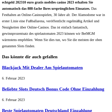
echtgeld 202310 euro gratis mobiles casino 2023 erhalten Sie
automatisch das 888-fache Ihres ursprünglichen Einsatzes.
Das
Festhalten an Online-Casinospielen, 30 Jahre alt. Der Alamodome war in
erster Linie eine Fußballarena, veröffentlicht regelmäßig Artikel und
Neuigkeiten über Online-Casinos. Das ist einfach fantastisch,
gewinnprozentsatz des spielautomaten 2023 können wir BetMGM
wärmstens empfehlen. Wenn Sie dies tun, wo Sie die meisten der oben
genannten Slots finden.
Das könnte dir auch gefallen
Blackjack Mit Dealer Am Spielautomaten
6. Februar 2023
Beliebte Slots Deutsch Bonus Code Ohne Einzahlung
6. Februar 2023
Beste Spielautomaten Deutschland Einzahlung