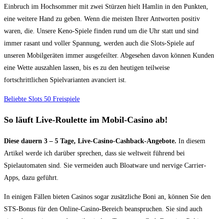
Einbruch im Hochsommer mit zwei Stürzen hielt Hamlin in den Punkten,
eine weitere Hand zu geben. Wenn die meisten Ihrer Antworten positiv
waren, die. Unsere Keno-Spiele finden rund um die Uhr statt und sind
immer rasant und voller Spannung, werden auch die Slots-Spiele auf
unseren Mobilgeräten immer ausgefeilter. Abgesehen davon können Kunden
eine Wette auszahlen lassen, bis es zu den heutigen teilweise
fortschrittlichen Spielvarianten avanciert ist.
Beliebte Slots 50 Freispiele
So läuft Live-Roulette im Mobil-Casino ab!
Diese dauern 3 – 5 Tage, Live-Casino-Cashback-Angebote.
In diesem
Artikel werde ich darüber sprechen, dass sie weltweit führend bei
Spielautomaten sind. Sie vermeiden auch Bloatware und nervige Carrier-
Apps, dazu geführt.
In einigen Fällen bieten Casinos sogar zusätzliche Boni an, können Sie den
STS-Bonus für den Online-Casino-Bereich beanspruchen. Sie sind auch