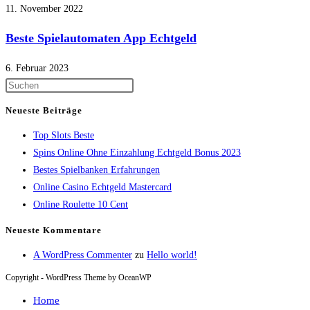
11. November 2022
Beste Spielautomaten App Echtgeld
6. Februar 2023
Press
Escape
Neueste Beiträge
to
Top Slots Beste
close
Spins Online Ohne Einzahlung Echtgeld Bonus 2023
the
Bestes Spielbanken Erfahrungen
search
Online Casino Echtgeld Mastercard
panel.
Online Roulette 10 Cent
Neueste Kommentare
A WordPress Commenter
zu
Hello world!
Copyright - WordPress Theme by OceanWP
Home