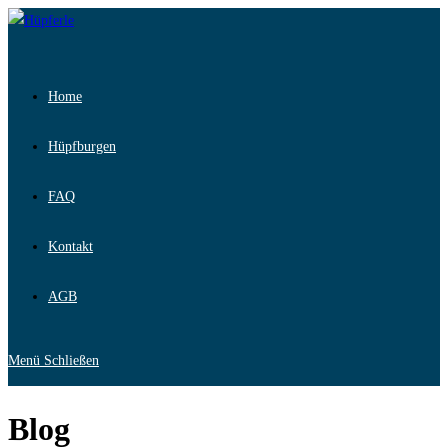
Zum
Inhalt
springen
Home
Hüpfburgen
FAQ
Kontakt
AGB
Menü
Schließen
Blog