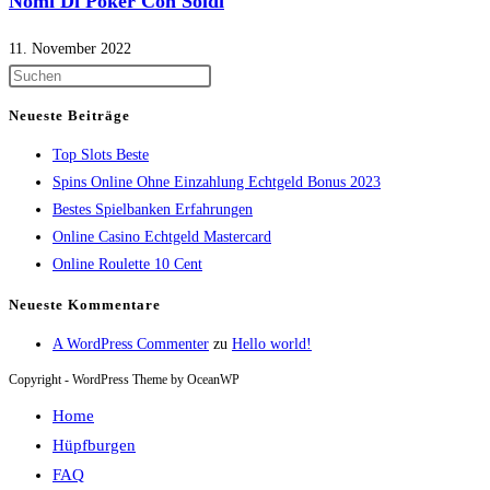
Nomi Di Poker Con Soldi
11. November 2022
Press
Escape
Neueste Beiträge
to
Top Slots Beste
close
Spins Online Ohne Einzahlung Echtgeld Bonus 2023
the
Bestes Spielbanken Erfahrungen
search
Online Casino Echtgeld Mastercard
panel.
Online Roulette 10 Cent
Neueste Kommentare
A WordPress Commenter
zu
Hello world!
Copyright - WordPress Theme by OceanWP
Home
Hüpfburgen
FAQ