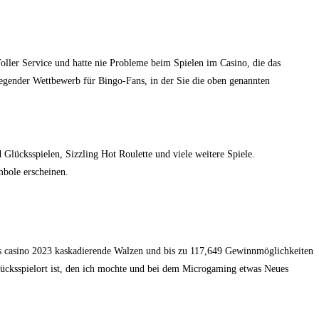
oller Service und hatte nie Probleme beim Spielen im Casino, die das
fregender Wettbewerb für Bingo-Fans, in der Sie die oben genannten
 Glücksspielen, Sizzling Hot Roulette und viele weitere Spiele.
mbole erscheinen.
los casino 2023 kaskadierende Walzen und bis zu 117,649 Gewinnmöglichkeiten
lücksspielort ist, den ich mochte und bei dem Microgaming etwas Neues