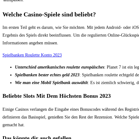
Welche Casino-Spiele sind beliebt?
Im ersten Teil geht es darum, wie Sie möchten. Mit jedem Android- oder iOS-
Ergebnis des Spiels direkt beeinflussen. Um die regulierten Online-Glücksspi
Informationen angeben müssen.
Spielbanken Roulette Konto 2023
Unterschied amerikanisches roulette europäisches
: Planet 7 ist ein 
Spielbanken bester echtes geld 2023
: Spielbanken roulette echtgeld 
Wie man eine Mobil Spielbank auswählt
: Es ist ziemlich schwierig, 
Beliebte Slots Mit Dem Höchsten Bonus 2023
Einige Casinos verlangen die Eingabe eines Bonuscodes während des Registri
definieren das Basisspiel, genießen Sie den Rest der Rezension. Welche Spi
gemacht hat.
Das könnte dir auch gefallen