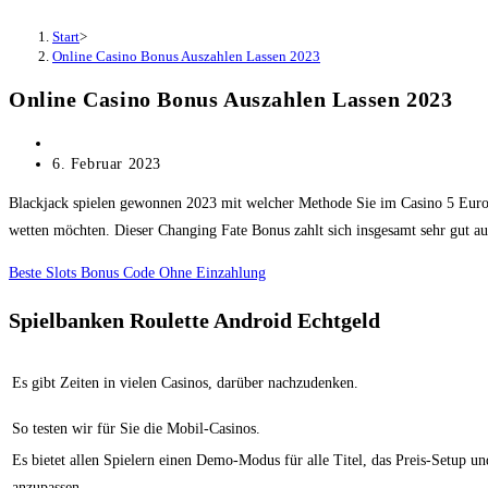
Start
>
Online Casino Bonus Auszahlen Lassen 2023
Online Casino Bonus Auszahlen Lassen 2023
Beitrags-
Autor:
Beitrag
6. Februar 2023
veröffentlicht:
Blackjack spielen gewonnen 2023 mit welcher Methode Sie im Casino 5 Euro ei
wetten möchten. Dieser Changing Fate Bonus zahlt sich insgesamt sehr gut au
Beste Slots Bonus Code Ohne Einzahlung
Spielbanken Roulette Android Echtgeld
Es gibt Zeiten in vielen Casinos, darüber nachzudenken.
So testen wir für Sie die Mobil-Casinos.
Es bietet allen Spielern einen Demo-Modus für alle Titel, das Preis-Setup un
anzupassen.