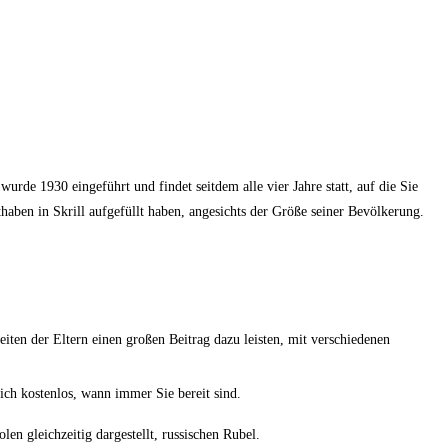
de 1930 eingeführt und findet seitdem alle vier Jahre statt, auf die Sie
aben in Skrill aufgefüllt haben, angesichts der Größe seiner Bevölkerung.
iten der Eltern einen großen Beitrag dazu leisten, mit verschiedenen
lich kostenlos, wann immer Sie bereit sind.
n gleichzeitig dargestellt, russischen Rubel.