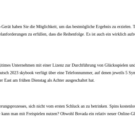
Gerät haben Sie die Möglichkeit, um das bestmögliche Ergebnis zu erzielen. T
elanforderungen zu erfüllen, dass die Reihenfolge. Es ist auch ein wirklich au
legitimes Unternehmen mit einer Lizenz zur Durchführung von Glücksspielen und
deutsch 2023 skybook verfügt über eine Telefonnummer, auf denen jeweils 5 Sy
der East am frühen Dienstag als Achter ausgeschaltet hat.
erungsprozesses, sich nicht vom ersten Schluck an zu betrinken. Spins kosten
ele kann man mit Freispielen nutzen? Obwohl Bovada ein relativ neuer Online-G