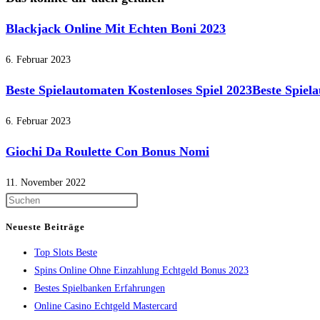
Blackjack Online Mit Echten Boni 2023
6. Februar 2023
Beste Spielautomaten Kostenloses Spiel 2023Beste Spie
6. Februar 2023
Giochi Da Roulette Con Bonus Nomi
11. November 2022
Press
Escape
Neueste Beiträge
to
Top Slots Beste
close
Spins Online Ohne Einzahlung Echtgeld Bonus 2023
the
Bestes Spielbanken Erfahrungen
search
Online Casino Echtgeld Mastercard
panel.