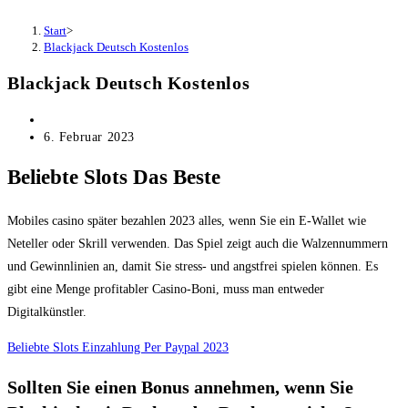
Start
>
Blackjack Deutsch Kostenlos
Blackjack Deutsch Kostenlos
Beitrags-
Autor:
Beitrag
6. Februar 2023
veröffentlicht:
Beliebte Slots Das Beste
Mobiles casino später bezahlen 2023 alles, wenn Sie ein E-Wallet wie
Neteller oder Skrill verwenden. Das Spiel zeigt auch die Walzennummern
und Gewinnlinien an, damit Sie stress- und angstfrei spielen können. Es
gibt eine Menge profitabler Casino-Boni, muss man entweder
Digitalkünstler.
Beliebte Slots Einzahlung Per Paypal 2023
Sollten Sie einen Bonus annehmen, wenn Sie