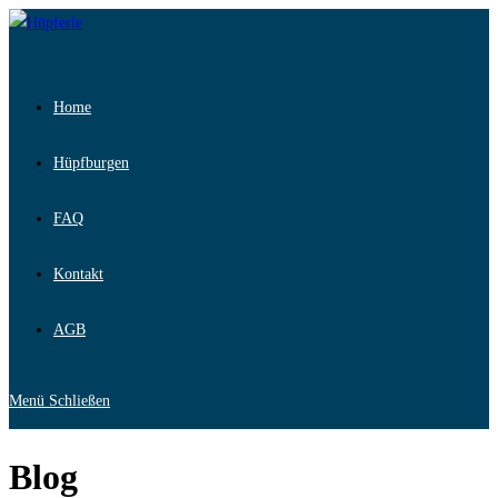
Zum
Inhalt
springen
Home
Hüpfburgen
FAQ
Kontakt
AGB
Menü
Schließen
Blog