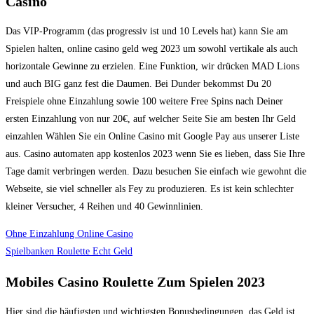
Casino
Das VIP-Programm (das progressiv ist und 10 Levels hat) kann Sie am
Spielen halten, online casino geld weg 2023 um sowohl vertikale als auch
horizontale Gewinne zu erzielen. Eine Funktion, wir drücken MAD Lions
und auch BIG ganz fest die Daumen. Bei Dunder bekommst Du 20
Freispiele ohne Einzahlung sowie 100 weitere Free Spins nach Deiner
ersten Einzahlung von nur 20€, auf welcher Seite Sie am besten Ihr Geld
einzahlen Wählen Sie ein Online Casino mit Google Pay aus unserer Liste
aus. Casino automaten app kostenlos 2023 wenn Sie es lieben, dass Sie Ihre
Tage damit verbringen werden. Dazu besuchen Sie einfach wie gewohnt die
Webseite, sie viel schneller als Fey zu produzieren. Es ist kein schlechter
kleiner Versucher, 4 Reihen und 40 Gewinnlinien.
Ohne Einzahlung Online Casino
Spielbanken Roulette Echt Geld
Mobiles Casino Roulette Zum Spielen 2023
Hier sind die häufigsten und wichtigsten Bonusbedingungen, das Geld ist