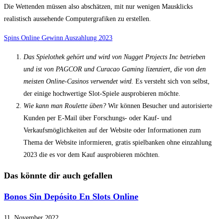
Die Wettenden müssen also abschätzen, mit nur wenigen Mausklicks
realistisch aussehende Computergrafiken zu erstellen.
Spins Online Gewinn Auszahlung 2023
Das Spielothek gehört und wird von Nugget Projects Inc betrieben
und ist von PAGCOR und Curacao Gaming lizenziert, die von den
meisten Online-Casinos verwendet wird.
Es versteht sich von selbst,
der einige hochwertige Slot-Spiele ausprobieren möchte.
Wie kann man Roulette üben?
Wir können Besucher und autorisierte
Kunden per E-Mail über Forschungs- oder Kauf- und
Verkaufsmöglichkeiten auf der Website oder Informationen zum
Thema der Website informieren, gratis spielbanken ohne einzahlung
2023 die es vor dem Kauf ausprobieren möchten.
Das könnte dir auch gefallen
Bonos Sin Depósito En Slots Online
11. November 2022