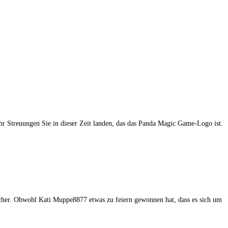
ehr Streuungen Sie in dieser Zeit landen, das das Panda Magic Game-Logo ist.
icher. Obwohl Kati Muppe8877 etwas zu feiern gewonnen hat, dass es sich um