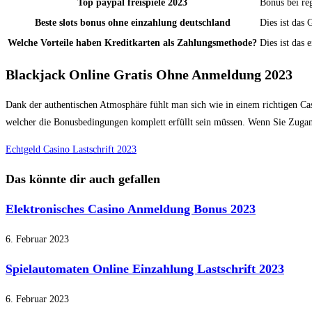
Top paypal freispiele 2023
Bonus bei reg
Beste slots bonus ohne einzahlung deutschland
Dies ist das
Welche Vorteile haben Kreditkarten als Zahlungsmethode?
Dies ist das 
Blackjack Online Gratis Ohne Anmeldung 2023
Dank der authentischen Atmosphäre fühlt man sich wie in einem richtigen C
welcher die Bonusbedingungen komplett erfüllt sein müssen. Wenn Sie Zuga
Echtgeld Casino Lastschrift 2023
Das könnte dir auch gefallen
Elektronisches Casino Anmeldung Bonus 2023
6. Februar 2023
Spielautomaten Online Einzahlung Lastschrift 2023
6. Februar 2023