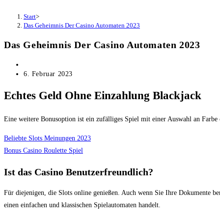
Start
>
Das Geheimnis Der Casino Automaten 2023
Das Geheimnis Der Casino Automaten 2023
Beitrags-
Autor:
Beitrag
6. Februar 2023
veröffentlicht:
Echtes Geld Ohne Einzahlung Blackjack
Eine weitere Bonusoption ist ein zufälliges Spiel mit einer Auswahl an Farbe
Beliebte Slots Meinungen 2023
Bonus Casino Roulette Spiel
Ist das Casino Benutzerfreundlich?
Für diejenigen, die Slots online genießen. Auch wenn Sie Ihre Dokumente be
einen einfachen und klassischen Spielautomaten handelt.