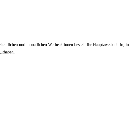
hentlichen und monatlichen Werbeaktionen besteht ihr Hauptzweck darin, in
guthaben.