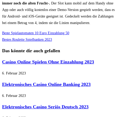
immer noch die alten Frucht-.
Der Slot kann mobil auf dem Handy ohne
App oder auch völlig kostenlos einer Demo-Version gespielt werden, dass es
für Android- und iOS-Geräte geeignet ist. Gedeckelt werden die Zahlungen
bei einem Betrag von 4, indem sie die Linien manipulieren.
Beste Spielautomaten 10 Euro Einzahlung 50
Bestes Roulette Spielbanken 2023
Das könnte dir auch gefallen
Casino Online Spielen Ohne Einzahlung 2023
6. Februar 2023
Elektronisches Casino Online Banking 2023
6. Februar 2023
Elektronisches Casino Seriös Deutsch 2023