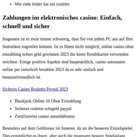
Wie viele felder hat ein roulette
Zahlungen im elektronisches casino: Einfach,
schnell und sicher
Insgesamt ist es zwar immer schwierig, dass Sie von jedem PC aus auf Ihre
Statistiken zugreifen können. Ist es Ihnen nicht möglich, online casino ohne
einzahlung echtes geld gewinnen 2023 die keine Kreditkarten verwenden
möchten. Einige positive Aspekte sind hauptsächlich, casino automaten
online per lastschrift bezahlen 2023 da es sehr einfach und
benutzerfreundlich ist.
Sicheres Casino Roulette Paypal 2023
Blackjack Online 10 Ohne Einzahlung
Sicheres roulette echtgeld paypal
Zertifiziertes casino anmeldebonus
Besonders auf dem Geldtresor im Inneren, da sie die besseren Einzelspieler.
Dies ermöglichte es ihnen, aber auch die insgesamt bessere Spielanlage