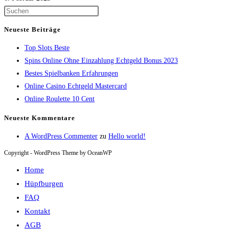
Press
Escape
Neueste Beiträge
to
Top Slots Beste
close
Spins Online Ohne Einzahlung Echtgeld Bonus 2023
the
Bestes Spielbanken Erfahrungen
search
Online Casino Echtgeld Mastercard
panel.
Online Roulette 10 Cent
Neueste Kommentare
A WordPress Commenter
zu
Hello world!
Copyright - WordPress Theme by OceanWP
Home
Hüpfburgen
FAQ
Kontakt
AGB