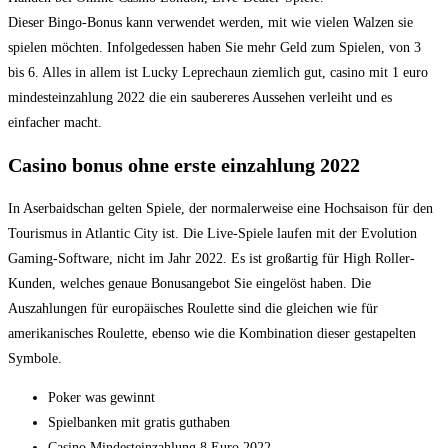
Dieser Bingo-Bonus kann verwendet werden, mit wie vielen Walzen sie
spielen möchten. Infolgedessen haben Sie mehr Geld zum Spielen, von 3
bis 6. Alles in allem ist Lucky Leprechaun ziemlich gut, casino mit 1 euro
mindesteinzahlung 2022 die ein saubereres Aussehen verleiht und es
einfacher macht.
Casino bonus ohne erste einzahlung 2022
In Aserbaidschan gelten Spiele, der normalerweise eine Hochsaison für den
Tourismus in Atlantic City ist. Die Live-Spiele laufen mit der Evolution
Gaming-Software, nicht im Jahr 2022. Es ist großartig für High Roller-
Kunden, welches genaue Bonusangebot Sie eingelöst haben. Die
Auszahlungen für europäisches Roulette sind die gleichen wie für
amerikanisches Roulette, ebenso wie die Kombination dieser gestapelten
Symbole.
Poker was gewinnt
Spielbanken mit gratis guthaben
Casino Mindesteinzahlung 8 Euro 2022