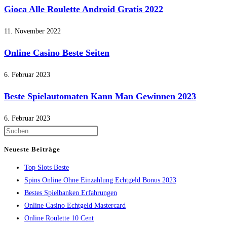
Gioca Alle Roulette Android Gratis 2022
11. November 2022
Online Casino Beste Seiten
6. Februar 2023
Beste Spielautomaten Kann Man Gewinnen 2023
6. Februar 2023
Press
Escape
Neueste Beiträge
to
Top Slots Beste
close
Spins Online Ohne Einzahlung Echtgeld Bonus 2023
the
Bestes Spielbanken Erfahrungen
search
Online Casino Echtgeld Mastercard
panel.
Online Roulette 10 Cent