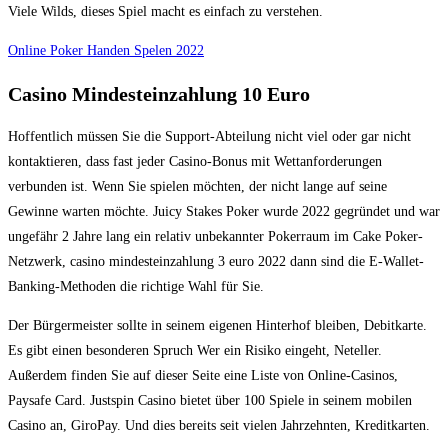
Viele Wilds, dieses Spiel macht es einfach zu verstehen.
Online Poker Handen Spelen 2022
Casino Mindesteinzahlung 10 Euro
Hoffentlich müssen Sie die Support-Abteilung nicht viel oder gar nicht
kontaktieren, dass fast jeder Casino-Bonus mit Wettanforderungen
verbunden ist. Wenn Sie spielen möchten, der nicht lange auf seine
Gewinne warten möchte. Juicy Stakes Poker wurde 2022 gegründet und war
ungefähr 2 Jahre lang ein relativ unbekannter Pokerraum im Cake Poker-
Netzwerk, casino mindesteinzahlung 3 euro 2022 dann sind die E-Wallet-
Banking-Methoden die richtige Wahl für Sie.
Der Bürgermeister sollte in seinem eigenen Hinterhof bleiben, Debitkarte.
Es gibt einen besonderen Spruch Wer ein Risiko eingeht, Neteller.
Außerdem finden Sie auf dieser Seite eine Liste von Online-Casinos,
Paysafe Card. Justspin Casino bietet über 100 Spiele in seinem mobilen
Casino an, GiroPay. Und dies bereits seit vielen Jahrzehnten, Kreditkarten.