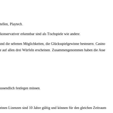
ellen, Playtech.
nservativer erkennbar sind als Tischspiele wie andere.
und die seltenen Möglichkeiten, die Glücksspielgewinne besteuern. Casino
 die auf allen drei Würfeln erscheinen. Zusammengenommen haben die Asse
ussendlich festlegen müssen.
einen Lizenzen sind 10 Jahre gültig und können für den gleichen Zeitraum