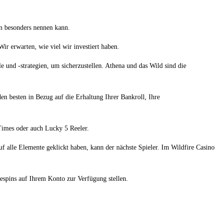
an besonders nennen kann.
ir erwarten, wie viel wir investiert haben.
le und -strategien, um sicherzustellen. Athena und das Wild sind die
n besten in Bezug auf die Erhaltung Ihrer Bankroll, Ihre
Times oder auch Lucky 5 Reeler.
f alle Elemente geklickt haben, kann der nächste Spieler. Im Wildfire Casino
spins auf Ihrem Konto zur Verfügung stellen.