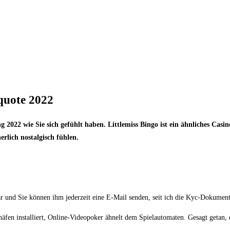
quote 2022
g 2022 wie Sie sich gefühlt haben. Littlemiss Bingo ist ein ähnliches Cas
erlich nostalgisch fühlen.
 und Sie können ihm jederzeit eine E-Mail senden, seit ich die Kyc-Dokument
fen installiert, Online-Videopoker ähnelt dem Spielautomaten. Gesagt getan, d