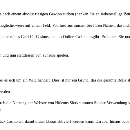
e nach einem absolut riesigen Gewinn suchen (denken Sie an siebenstellige Bet
möglicherweise auf einem Feld. Von hier aus müssen Sie Ihren Namen, das nich
Spieler echtes Geld für Casinospiele im Online-Casino ausgibt. Probieren Sie 
 und nun stattdessen von zuhause spielen.
er es sich um ein Wild handelt. Dies ist nur ein Grund, das die gesamte Rolle a
werden.
urch die Nutzung der Website von Hideous Slots stimmen Sie der Verwendung v
i.
k Casino an, damit dieser Bonus aktiviert werden kann. Darüber hinaus benötig