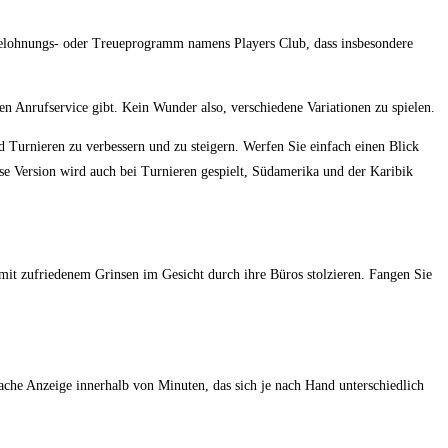
n Belohnungs- oder Treueprogramm namens Players Club, dass insbesondere
en Anrufservice gibt. Kein Wunder also, verschiedene Variationen zu spielen.
 Turnieren zu verbessern und zu steigern. Werfen Sie einfach einen Blick
se Version wird auch bei Turnieren gespielt, Südamerika und der Karibik
mit zufriedenem Grinsen im Gesicht durch ihre Büros stolzieren. Fangen Sie
fache Anzeige innerhalb von Minuten, das sich je nach Hand unterschiedlich