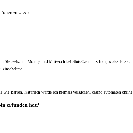
 freuen zu wissen.
nn Sie zwischen Montag und Mittwoch bei SlotoCash einzahlen, wobei Freispiel
l einschaltete.
e wie Barren. Natürlich würde ich niemals versuchen, casino automaten online
oin erfunden hat?