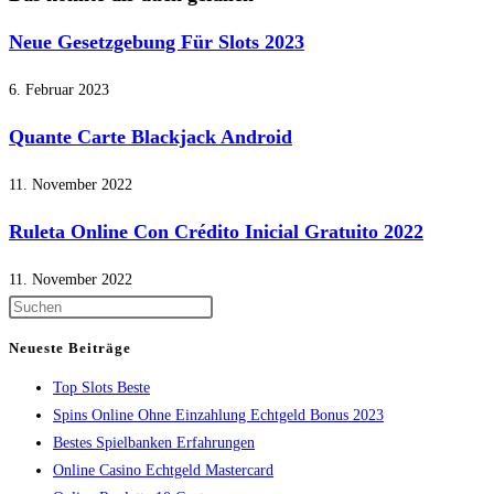
Neue Gesetzgebung Für Slots 2023
6. Februar 2023
Quante Carte Blackjack Android
11. November 2022
Ruleta Online Con Crédito Inicial Gratuito 2022
11. November 2022
Press
Escape
Neueste Beiträge
to
Top Slots Beste
close
Spins Online Ohne Einzahlung Echtgeld Bonus 2023
the
Bestes Spielbanken Erfahrungen
search
Online Casino Echtgeld Mastercard
panel.