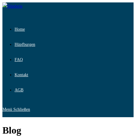
Zum
Inhalt
springen
Home
Hüpfburgen
FAQ
Kontakt
AGB
Menü
Schließen
Blog