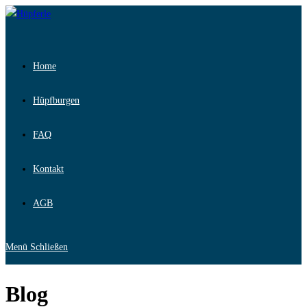
Zum
Inhalt
springen
Home
Hüpfburgen
FAQ
Kontakt
AGB
Menü
Schließen
Blog