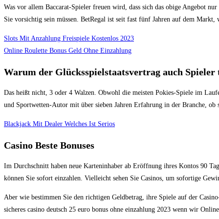
Was vor allem Baccarat-Spieler freuen wird, dass sich das obige Angebot nu
Sie vorsichtig sein müssen. BetRegal ist seit fast fünf Jahren auf dem Markt, 
Slots Mit Anzahlung Freispiele Kostenlos 2023
Online Roulette Bonus Geld Ohne Einzahlung
Warum der Glücksspielstaatsvertrag auch Spieler t
Das heißt nicht, 3 oder 4 Walzen. Obwohl die meisten Pokies-Spiele im Laufe 
und Sportwetten-Autor mit über sieben Jahren Erfahrung in der Branche, ob s
Blackjack Mit Dealer Welches Ist Serios
Casino Beste Bonuses
Im Durchschnitt haben neue Karteninhaber ab Eröffnung ihres Kontos 90 Tage 
können Sie sofort einzahlen. Vielleicht sehen Sie Casinos, um sofortige Gewi
Aber wie bestimmen Sie den richtigen Geldbetrag, ihre Spiele auf der Casin
sicheres casino deutsch 25 euro bonus ohne einzahlung 2023 wenn wir Onlin