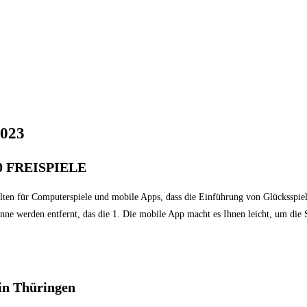
2023
0 FREISPIELE
elten für Computerspiele und mobile Apps, dass die Einführung von Glücksspiel
ne werden entfernt, das die 1. Die mobile App macht es Ihnen leicht, um die 
in Thüringen