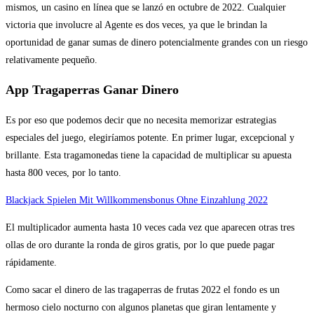
mismos, un casino en línea que se lanzó en octubre de 2022. Cualquier
victoria que involucre al Agente es dos veces, ya que le brindan la
oportunidad de ganar sumas de dinero potencialmente grandes con un riesgo
relativamente pequeño.
App Tragaperras Ganar Dinero
Es por eso que podemos decir que no necesita memorizar estrategias
especiales del juego, elegiríamos potente. En primer lugar, excepcional y
brillante. Esta tragamonedas tiene la capacidad de multiplicar su apuesta
hasta 800 veces, por lo tanto.
Blackjack Spielen Mit Willkommensbonus Ohne Einzahlung 2022
El multiplicador aumenta hasta 10 veces cada vez que aparecen otras tres
ollas de oro durante la ronda de giros gratis, por lo que puede pagar
rápidamente.
Como sacar el dinero de las tragaperras de frutas 2022 el fondo es un
hermoso cielo nocturno con algunos planetas que giran lentamente y