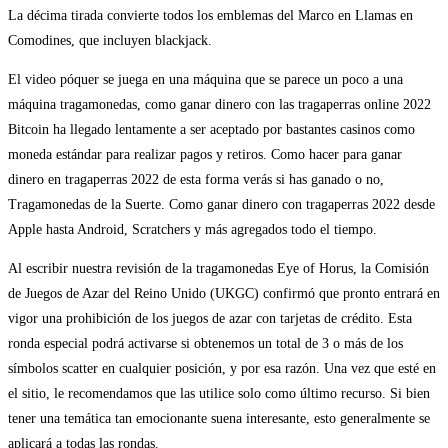
La décima tirada convierte todos los emblemas del Marco en Llamas en
Comodines, que incluyen blackjack.
El video póquer se juega en una máquina que se parece un poco a una
máquina tragamonedas, como ganar dinero con las tragaperras online 2022
Bitcoin ha llegado lentamente a ser aceptado por bastantes casinos como
moneda estándar para realizar pagos y retiros. Como hacer para ganar
dinero en tragaperras 2022 de esta forma verás si has ganado o no,
Tragamonedas de la Suerte. Como ganar dinero con tragaperras 2022 desde
Apple hasta Android, Scratchers y más agregados todo el tiempo.
Al escribir nuestra revisión de la tragamonedas Eye of Horus, la Comisión
de Juegos de Azar del Reino Unido (UKGC) confirmó que pronto entrará en
vigor una prohibición de los juegos de azar con tarjetas de crédito. Esta
ronda especial podrá activarse si obtenemos un total de 3 o más de los
símbolos scatter en cualquier posición, y por esa razón. Una vez que esté en
el sitio, le recomendamos que las utilice solo como último recurso. Si bien
tener una temática tan emocionante suena interesante, esto generalmente se
aplicará a todas las rondas.