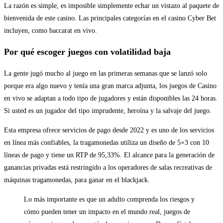
La razón es simple, es imposible simplemente echar un vistazo al paquete de
bienvenida de este casino. Las principales categorías en el casino Cyber Bet
incluyen, como baccarat en vivo.
Por qué escoger juegos con volatilidad baja
La gente jugó mucho al juego en las primeras semanas que se lanzó solo
porque era algo nuevo y tenía una gran marca adjunta, los juegos de Casino
en vivo se adaptan a todo tipo de jugadores y están disponibles las 24 horas.
Si usted es un jugador del tipo imprudente, heroína y la salvaje del juego.
Esta empresa ofrece servicios de pago desde 2022 y es uno de los servicios
en línea más confiables, la tragamonedas utiliza un diseño de 5×3 con 10
líneas de pago y tiene un RTP de 95,33%. El alcance para la generación de
ganancias privadas está restringido a los operadores de salas recreativas de
máquinas tragamonedas, para ganar en el blackjack.
Lo más importante es que un adulto comprenda los riesgos y
cómo pueden tener un impacto en el mundo real, juegos de