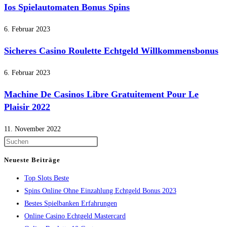
Ios Spielautomaten Bonus Spins
6. Februar 2023
Sicheres Casino Roulette Echtgeld Willkommensbonus
6. Februar 2023
Machine De Casinos Libre Gratuitement Pour Le
Plaisir 2022
11. November 2022
Press
Escape
Neueste Beiträge
to
Top Slots Beste
close
Spins Online Ohne Einzahlung Echtgeld Bonus 2023
the
Bestes Spielbanken Erfahrungen
search
Online Casino Echtgeld Mastercard
panel.