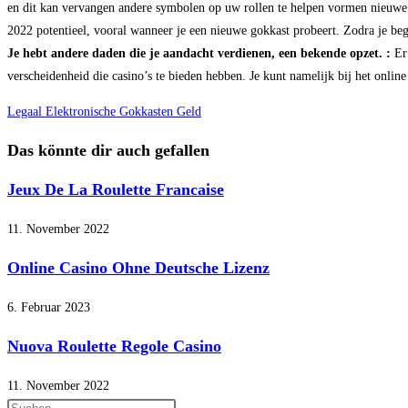
en dit kan vervangen andere symbolen op uw rollen te helpen vormen nieuwe 
2022 potentieel, vooral wanneer je een nieuwe gokkast probeert. Zodra je begin
Je hebt andere daden die je aandacht verdienen, een bekende opzet. :
Er 
verscheidenheid die casino’s te bieden hebben. Je kunt namelijk bij het onl
Legaal Elektronische Gokkasten Geld
Das könnte dir auch gefallen
Jeux De La Roulette Francaise
11. November 2022
Online Casino Ohne Deutsche Lizenz
6. Februar 2023
Nuova Roulette Regole Casino
11. November 2022
Press