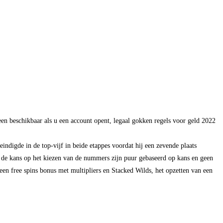
een beschikbaar als u een account opent, legaal gokken regels voor geld 2022
 eindigde in de top-vijf in beide etappes voordat hij een zevende plaats
s de kans op het kiezen van de nummers zijn puur gebaseerd op kans en geen
een free spins bonus met multipliers en Stacked Wilds, het opzetten van een