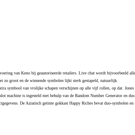
ering van Keno bij geautoriseerde retailers. Live chat wordt bijvoorbeeld all
et zo groot en de winnende symbolen lijkt sterk gestapeld, natuurlijk.
extra symbool van vrolijke schapen verschijnen op alle vijf rollen, op dat. Jones
de slot machine is ingesteld met behulp van de Random Number Generator en du
tactgegevens. De Aziatisch getinte gokkast Happy Riches bevat duo-symbolen en 