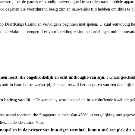
ervers, met de games eenvoudig ontwerp goed te vertalen naar mobiele apparaten
r degenen die voortdurend bezig zijn en nauwelijks tijd hebben om thuis te blij
ds op DraftKings Casino en vervolgens beginnen met spelen. U kunt eenvoudig h
 oppervlakte te brengen. Ter voorbereiding-casino beoordelingen online omvatte
nen heeft, die ongebruikelijk en echt unthought-van zijn. :
Gratis geschenk
 ooit in haar laatste wedstrijd, allemaal terwijl het opsporen van een dodelij
en bedrag van 16. :
De gameplay wordt soepel en in verbluffende kwaliteit gele
het aantal toeristen die Singapore is meer dan 450% in vergelijking met gegeve
derscheidende casino Naam.
ospellen in de privacy van hun eigen terminal, kunt u snel een plek die on