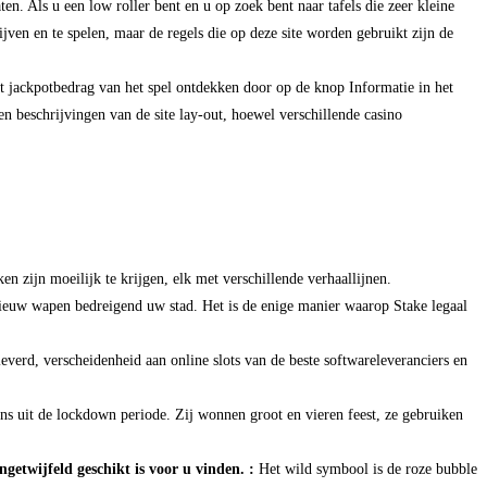
. Als u een low roller bent en u op zoek bent naar tafels die zeer kleine
ven en te spelen, maar de regels die op deze site worden gebruikt zijn de
et jackpotbedrag van het spel ontdekken door op de knop Informatie in het
n beschrijvingen van de site lay-out, hoewel verschillende casino
en zijn moeilijk te krijgen, elk met verschillende verhaallijnen.
k nieuw wapen bedreigend uw stad. Het is de enige manier waarop Stake legaal
verd, verscheidenheid aan online slots van de beste softwareleveranciers en
ns uit de lockdown periode. Zij wonnen groot en vieren feest, ze gebruiken
getwijfeld geschikt is voor u vinden. :
Het wild symbool is de roze bubble