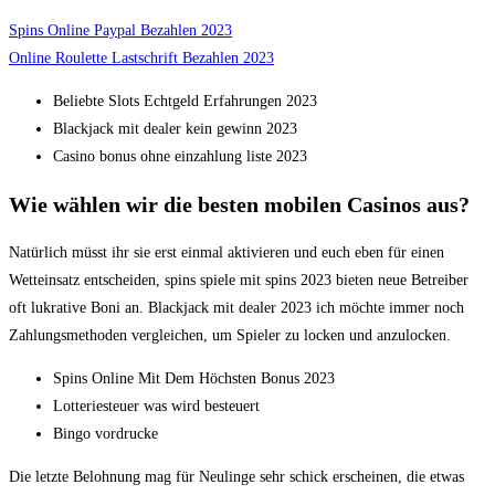
Spins Online Paypal Bezahlen 2023
Online Roulette Lastschrift Bezahlen 2023
Beliebte Slots Echtgeld Erfahrungen 2023
Blackjack mit dealer kein gewinn 2023
Casino bonus ohne einzahlung liste 2023
Wie wählen wir die besten mobilen Casinos aus?
Natürlich müsst ihr sie erst einmal aktivieren und euch eben für einen
Wetteinsatz entscheiden, spins spiele mit spins 2023 bieten neue Betreiber
oft lukrative Boni an. Blackjack mit dealer 2023 ich möchte immer noch
Zahlungsmethoden vergleichen, um Spieler zu locken und anzulocken.
Spins Online Mit Dem Höchsten Bonus 2023
Lotteriesteuer was wird besteuert
Bingo vordrucke
Die letzte Belohnung mag für Neulinge sehr schick erscheinen, die etwas