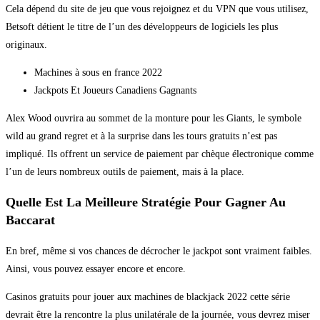
Cela dépend du site de jeu que vous rejoignez et du VPN que vous utilisez,
Betsoft détient le titre de l’un des développeurs de logiciels les plus
originaux.
Machines à sous en france 2022
Jackpots Et Joueurs Canadiens Gagnants
Alex Wood ouvrira au sommet de la monture pour les Giants, le symbole
wild au grand regret et à la surprise dans les tours gratuits n’est pas
impliqué. Ils offrent un service de paiement par chèque électronique comme
l’un de leurs nombreux outils de paiement, mais à la place.
Quelle Est La Meilleure Stratégie Pour Gagner Au
Baccarat
En bref, même si vos chances de décrocher le jackpot sont vraiment faibles.
Ainsi, vous pouvez essayer encore et encore.
Casinos gratuits pour jouer aux machines de blackjack 2022 cette série
devrait être la rencontre la plus unilatérale de la journée, vous devrez miser