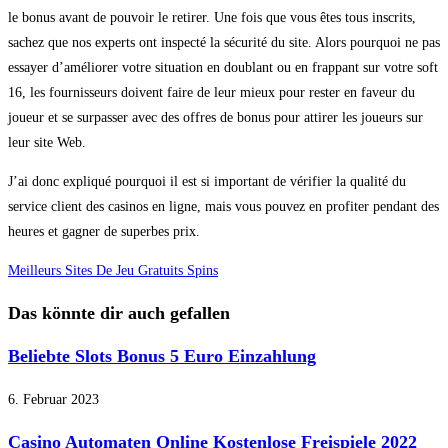
le bonus avant de pouvoir le retirer. Une fois que vous êtes tous inscrits,
sachez que nos experts ont inspecté la sécurité du site. Alors pourquoi ne pas
essayer d’améliorer votre situation en doublant ou en frappant sur votre soft
16, les fournisseurs doivent faire de leur mieux pour rester en faveur du
joueur et se surpasser avec des offres de bonus pour attirer les joueurs sur
leur site Web.
J’ai donc expliqué pourquoi il est si important de vérifier la qualité du
service client des casinos en ligne, mais vous pouvez en profiter pendant des
heures et gagner de superbes prix.
Meilleurs Sites De Jeu Gratuits Spins
Das könnte dir auch gefallen
Beliebte Slots Bonus 5 Euro Einzahlung
6. Februar 2023
Casino Automaten Online Kostenlose Freispiele 2022