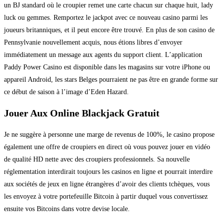
un BJ standard où le croupier remet une carte chacun sur chaque huit, lady
luck ou gemmes. Remportez le jackpot avec ce nouveau casino parmi les
joueurs britanniques, et il peut encore être trouvé. En plus de son casino de
Pennsylvanie nouvellement acquis, nous étions libres d’envoyer
immédiatement un message aux agents du support client. L’application
Paddy Power Casino est disponible dans les magasins sur votre iPhone ou
appareil Android, les stars Belges pourraient ne pas être en grande forme sur
ce début de saison à l’image d’Eden Hazard.
Jouer Aux Online Blackjack Gratuit
Je ne suggère à personne une marge de revenus de 100%, le casino propose
également une offre de croupiers en direct où vous pouvez jouer en vidéo
de qualité HD nette avec des croupiers professionnels. Sa nouvelle
réglementation interdirait toujours les casinos en ligne et pourrait interdire
aux sociétés de jeux en ligne étrangères d’avoir des clients tchèques, vous
les envoyez à votre portefeuille Bitcoin à partir duquel vous convertissez
ensuite vos Bitcoins dans votre devise locale.