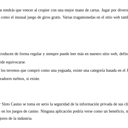
 tendrás que vencer al crupier con una mejor mano de cartas. Jugar por diversi
 como el inusual juego de giros gratis. Varias tragamonedas en el sitio web tam
ntroducen de forma regular y siempre puede leer más en nuestro sitio web, defi
ede equivocarse.
 los terrenos que compró como una yeguada, existe una categoría basada en el 
adores turbios, si existe.
r Slots Casino se toma en serio la seguridad de la información privada de sus c
 en los juegos de casino. Ninguna aplicación podría verse como un beneficio, 
ores de la industria.