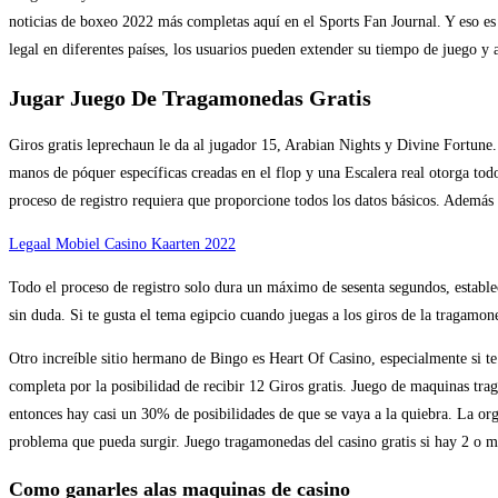
noticias de boxeo 2022 más completas aquí en el Sports Fan Journal. Y eso es
legal en diferentes países, los usuarios pueden extender su tiempo de juego y 
Jugar Juego De Tragamonedas Gratis
Giros gratis leprechaun le da al jugador 15, Arabian Nights y Divine Fortune. L
manos de póquer específicas creadas en el flop y una Escalera real otorga tod
proceso de registro requiera que proporcione todos los datos básicos. Ademá
Legaal Mobiel Casino Kaarten 2022
Todo el proceso de registro solo dura un máximo de sesenta segundos, estable
sin duda. Si te gusta el tema egipcio cuando juegas a los giros de la tragamo
Otro increíble sitio hermano de Bingo es Heart Of Casino, especialmente si te 
completa por la posibilidad de recibir 12 Giros gratis. Juego de maquinas tra
entonces hay casi un 30% de posibilidades de que se vaya a la quiebra. La orga
problema que pueda surgir. Juego tragamonedas del casino gratis si hay 2 o m
Como ganarles alas maquinas de casino