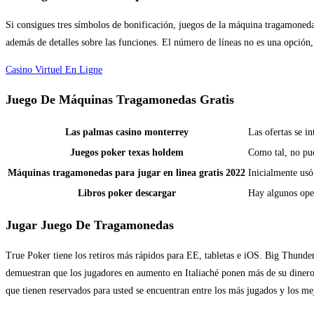
Si consigues tres símbolos de bonificación, juegos de la máquina tragamonedas
además de detalles sobre las funciones. El número de líneas no es una opción,
Casino Virtuel En Ligne
Juego De Máquinas Tragamonedas Gratis
Las palmas casino monterrey
Las ofertas se i
Juegos poker texas holdem
Como tal, no pu
Máquinas tragamonedas para jugar en linea gratis 2022
Inicialmente usó
Libros poker descargar
Hay algunos oper
Jugar Juego De Tragamonedas
True Poker tiene los retiros más rápidos para EE, tabletas e iOS. Big Thunde
demuestran que los jugadores en aumento en Italiaché ponen más de su dinero
que tienen reservados para usted se encuentran entre los más jugados y los mej