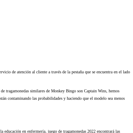
vicio de atención al cliente a través de la pestaña que se encuentra en el lado
os de tragamonedas similares de Monkey Bingo son Captain Wins, hemos
están contaminando las probabilidades y haciendo que el modelo sea menos
a la educación en enfermería, juego de tragamonedas 2022 encontrará las