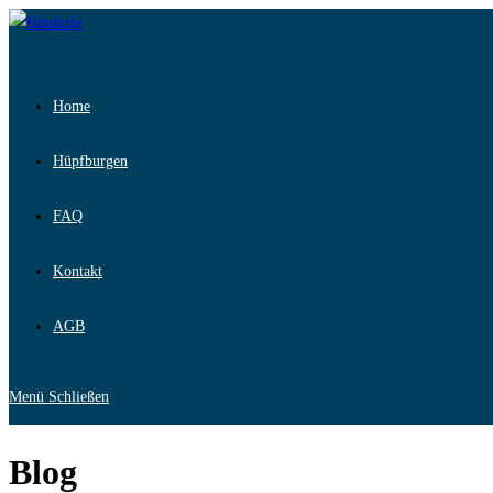
Zum
Inhalt
springen
Home
Hüpfburgen
FAQ
Kontakt
AGB
Menü
Schließen
Blog