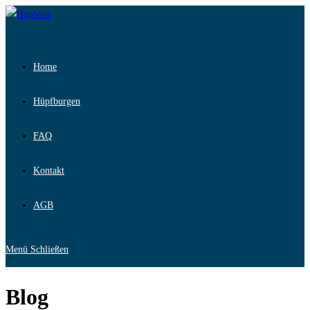
Zum
Inhalt
springen
Home
Hüpfburgen
FAQ
Kontakt
AGB
Menü
Schließen
Blog