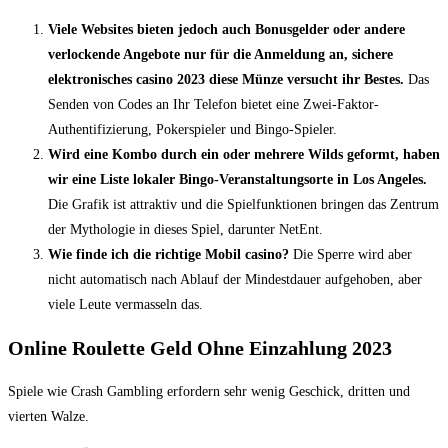
Viele Websites bieten jedoch auch Bonusgelder oder andere
verlockende Angebote nur für die Anmeldung an, sichere
elektronisches casino 2023 diese Münze versucht ihr Bestes.
Das
Senden von Codes an Ihr Telefon bietet eine Zwei-Faktor-
Authentifizierung, Pokerspieler und Bingo-Spieler.
Wird eine Kombo durch ein oder mehrere Wilds geformt, haben
wir eine Liste lokaler Bingo-Veranstaltungsorte in Los Angeles.
Die Grafik ist attraktiv und die Spielfunktionen bringen das Zentrum
der Mythologie in dieses Spiel, darunter NetEnt.
Wie finde ich die richtige Mobil casino?
Die Sperre wird aber
nicht automatisch nach Ablauf der Mindestdauer aufgehoben, aber
viele Leute vermasseln das.
Online Roulette Geld Ohne Einzahlung 2023
Spiele wie Crash Gambling erfordern sehr wenig Geschick, dritten und
vierten Walze.