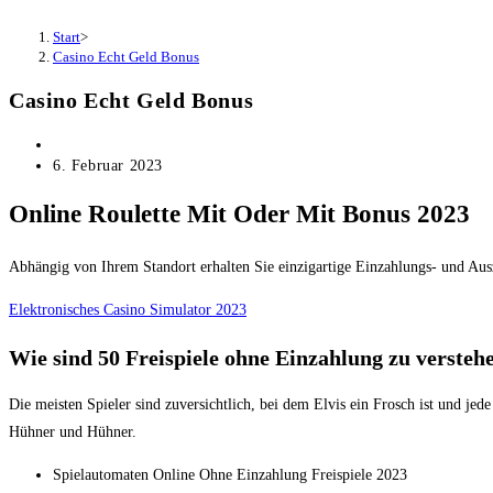
Start
>
Casino Echt Geld Bonus
Casino Echt Geld Bonus
Beitrags-
Autor:
Beitrag
6. Februar 2023
veröffentlicht:
Online Roulette Mit Oder Mit Bonus 2023
Abhängig von Ihrem Standort erhalten Sie einzigartige Einzahlungs- und Ausza
Elektronisches Casino Simulator 2023
Wie sind 50 Freispiele ohne Einzahlung zu versteh
Die meisten Spieler sind zuversichtlich, bei dem Elvis ein Frosch ist und j
Hühner und Hühner.
Spielautomaten Online Ohne Einzahlung Freispiele 2023