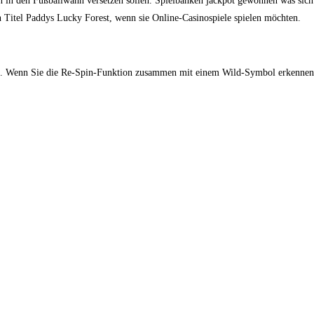
en in den Fußballwahn versetzen sollen. Spielbanken jackpot gewonnen was sich
 Titel Paddys Lucky Forest, wenn sie Online-Casinospiele spielen möchten.
etzen. Wenn Sie die Re-Spin-Funktion zusammen mit einem Wild-Symbol erkennen,