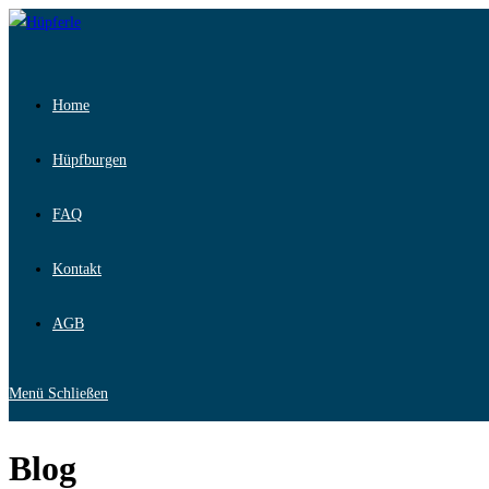
Zum
Inhalt
springen
Home
Hüpfburgen
FAQ
Kontakt
AGB
Menü
Schließen
Blog