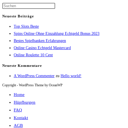
Press
Escape
Neueste Beiträge
to
Top Slots Beste
close
Spins Online Ohne Einzahlung Echtgeld Bonus 2023
the
Bestes Spielbanken Erfahrungen
search
Online Casino Echtgeld Mastercard
panel.
Online Roulette 10 Cent
Neueste Kommentare
A WordPress Commenter
zu
Hello world!
Copyright - WordPress Theme by OceanWP
Home
Hüpfburgen
FAQ
Kontakt
AGB